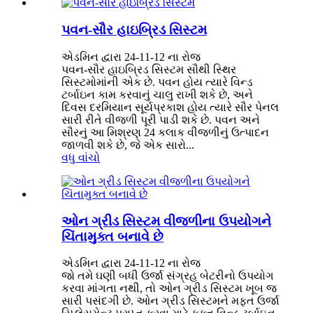
પવન-સૌર હાઇબ્રિડ સિસ્ટમ
એડમિન દ્વારા 24-11-12 ના રોજ
પવન-સૌર હાઇબ્રિડ સિસ્ટમ સૌથી સ્થિર
સિસ્ટમોમાંની એક છે. પવન હોય ત્યારે વિન્ડ
ટર્બાઇન કામ કરવાનું ચાલુ રાખી શકે છે, અને
દિવસ દરમિયાન સૂર્યપ્રકાશ હોય ત્યારે સૌર પેનલ
સારી રીતે વીજળી પૂરી પાડી શકે છે. પવન અને
સૌરનું આ મિશ્રણ 24 કલાક વીજળીનું ઉત્પાદન
જાળવી શકે છે, જે એક સારો...
વધુ વાંચો
ઓન ગ્રીડ સિસ્ટમ વીજળીના ઉપયોગને
ચિંતામુક્ત બનાવે છે
એડમિન દ્વારા 24-11-12 ના રોજ
જો તમે ઘણી બધી ઉર્જા સંગ્રહ બેટરીનો ઉપયોગ
કરવા માંગતા નથી, તો ઓન ગ્રીડ સિસ્ટમ ખૂબ જ
સારી પસંદગી છે. ઓન ગ્રીડ સિસ્ટમને મફત ઉર્જા