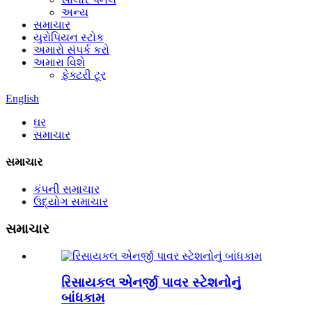
અન્ય
સમાચાર
યુરોપિયન સ્ટોક
અમારો સંપર્ક કરો
અમારા વિશે
ફેક્ટરી ટૂર
English
ઘર
સમાચાર
સમાચાર
કંપની સમાચાર
ઉદ્યોગ સમાચાર
સમાચાર
રિસાયકલ એનર્જી પાવર સ્ટેશનોનું
બાંધકામ