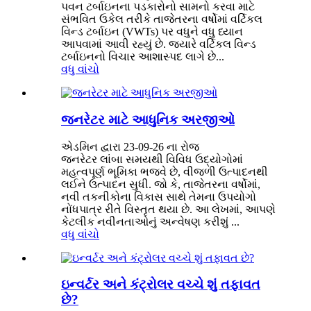
પવન ટર્બાઇનના પડકારોનો સામનો કરવા માટે
સંભવિત ઉકેલ તરીકે તાજેતરના વર્ષોમાં વર્ટિકલ
વિન્ડ ટર્બાઇન (VWTs) પર વધુને વધુ ધ્યાન
આપવામાં આવી રહ્યું છે. જ્યારે વર્ટિકલ વિન્ડ
ટર્બાઇનનો વિચાર આશાસ્પદ લાગે છે...
વધુ વાંચો
જનરેટર માટે આધુનિક અરજીઓ
એડમિન દ્વારા 23-09-26 ના રોજ
જનરેટર લાંબા સમયથી વિવિધ ઉદ્યોગોમાં
મહત્વપૂર્ણ ભૂમિકા ભજવે છે, વીજળી ઉત્પાદનથી
લઈને ઉત્પાદન સુધી. જો કે, તાજેતરના વર્ષોમાં,
નવી તકનીકોના વિકાસ સાથે તેમના ઉપયોગો
નોંધપાત્ર રીતે વિસ્તૃત થયા છે. આ લેખમાં, આપણે
કેટલીક નવીનતાઓનું અન્વેષણ કરીશું ...
વધુ વાંચો
ઇન્વર્ટર અને કંટ્રોલર વચ્ચે શું તફાવત
છે?