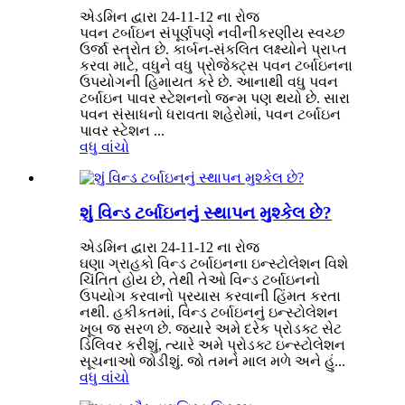
એડમિન દ્વારા 24-11-12 ના રોજ
પવન ટર્બાઇન સંપૂર્ણપણે નવીનીકરણીય સ્વચ્છ
ઉર્જા સ્ત્રોત છે. કાર્બન-સંકલિત લક્ષ્યોને પ્રાપ્ત
કરવા માટે, વધુને વધુ પ્રોજેક્ટ્સ પવન ટર્બાઇનના
ઉપયોગની હિમાયત કરે છે. આનાથી વધુ પવન
ટર્બાઇન પાવર સ્ટેશનનો જન્મ પણ થયો છે. સારા
પવન સંસાધનો ધરાવતા શહેરોમાં, પવન ટર્બાઇન
પાવર સ્ટેશન ...
વધુ વાંચો
શું વિન્ડ ટર્બાઇનનું સ્થાપન મુશ્કેલ છે?
એડમિન દ્વારા 24-11-12 ના રોજ
ઘણા ગ્રાહકો વિન્ડ ટર્બાઇનના ઇન્સ્ટોલેશન વિશે
ચિંતિત હોય છે, તેથી તેઓ વિન્ડ ટર્બાઇનનો
ઉપયોગ કરવાનો પ્રયાસ કરવાની હિંમત કરતા
નથી. હકીકતમાં, વિન્ડ ટર્બાઇનનું ઇન્સ્ટોલેશન
ખૂબ જ સરળ છે. જ્યારે અમે દરેક પ્રોડક્ટ સેટ
ડિલિવર કરીશું, ત્યારે અમે પ્રોડક્ટ ઇન્સ્ટોલેશન
સૂચનાઓ જોડીશું. જો તમને માલ મળે અને હું...
વધુ વાંચો