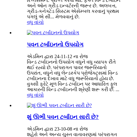
રિપ્લેસમેન્ટ પ્રાપ્ત કરવા માટે ફક્ત વિન્ડ ટર્બાઇન
અને ઓન ગ્રીડ ઇન્વર્ટરની જરૂર છે. અલબત્ત,
ગ્રીડ-કનેક્ટેડ સિસ્ટમ એસેમ્બલ કરવાનું પ્રથમ
પગલું એ સી... મેળવવાનું છે.
વધુ વાંચો
પવન ટર્બાઇનનો ઉપયોગ
એડમિન દ્વારા 24-11-12 ના રોજ
વિન્ડ ટર્બાઇનનો ઉપયોગ વધુને વધુ વ્યાપક રીતે
થઈ રહ્યો છે. પરંપરાગત પાવર જરૂરિયાતો
ઉપરાંત, વધુને વધુ લેન્ડસ્કેપ પ્રોજેક્ટ્સમાં વિન્ડ
ટર્બાઇનના દેખાવ માટે વધુ જરૂરિયાતો હોય છે.
વુક્સી ફ્રેટે મૂળ વિન્ડ ટર્બાઇન પર આધારિત ફૂલ
આકારની વિન્ડ ટર્બાઇનની શ્રેણી શરૂ કરી છે. ...
વધુ વાંચો
શું ઊભી પવન ટર્બાઇન સારી છે?
એડમિન દ્વારા 23-10-08 ના રોજ
શહેરો અને અન્ય ચુસ્ત વાતાવરણમાં પરંપરાગત