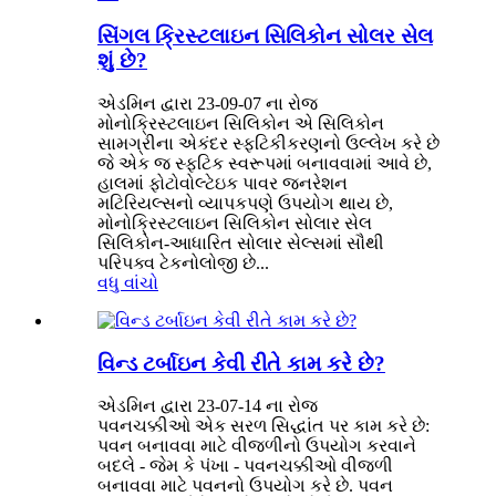
સિંગલ ક્રિસ્ટલાઇન સિલિકોન સોલર સેલ
શું છે?
એડમિન દ્વારા 23-09-07 ના રોજ
મોનોક્રિસ્ટલાઇન સિલિકોન એ સિલિકોન
સામગ્રીના એકંદર સ્ફટિકીકરણનો ઉલ્લેખ કરે છે
જે એક જ સ્ફટિક સ્વરૂપમાં બનાવવામાં આવે છે,
હાલમાં ફોટોવોલ્ટેઇક પાવર જનરેશન
મટિરિયલ્સનો વ્યાપકપણે ઉપયોગ થાય છે,
મોનોક્રિસ્ટલાઇન સિલિકોન સોલાર સેલ
સિલિકોન-આધારિત સોલાર સેલ્સમાં સૌથી
પરિપક્વ ટેકનોલોજી છે...
વધુ વાંચો
વિન્ડ ટર્બાઇન કેવી રીતે કામ કરે છે?
એડમિન દ્વારા 23-07-14 ના રોજ
પવનચક્કીઓ એક સરળ સિદ્ધાંત પર કામ કરે છે:
પવન બનાવવા માટે વીજળીનો ઉપયોગ કરવાને
બદલે - જેમ કે પંખા - પવનચક્કીઓ વીજળી
બનાવવા માટે પવનનો ઉપયોગ કરે છે. પવન