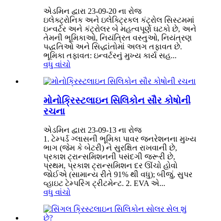
એડમિન દ્વારા 23-09-20 ના રોજ
ઇલેક્ટ્રોનિક અને ઇલેક્ટ્રિકલ કંટ્રોલ સિસ્ટમમાં
ઇન્વર્ટર અને કંટ્રોલર બે મહત્વપૂર્ણ ઘટકો છે, અને
તેમની ભૂમિકાઓ, નિયંત્રિત વસ્તુઓ, નિયંત્રણ
પદ્ધતિઓ અને સિદ્ધાંતોમાં અલગ તફાવત છે.
ભૂમિકા તફાવત: ઇન્વર્ટરનું મુખ્ય કાર્ય સહ...
વધુ વાંચો
મોનોક્રિસ્ટલાઇન સિલિકોન સૌર કોષોની
રચના
એડમિન દ્વારા 23-09-13 ના રોજ
1. ટેમ્પર્ડ ગ્લાસની ભૂમિકા પાવર જનરેશનના મુખ્ય
ભાગ (જેમ કે બેટરી) ને સુરક્ષિત રાખવાની છે,
પ્રકાશ ટ્રાન્સમિશનની પસંદગી જરૂરી છે,
પ્રથમ, પ્રકાશ ટ્રાન્સમિશન દર ઊંચો હોવો
જોઈએ (સામાન્ય રીતે 91% થી વધુ); બીજું, સુપર
વ્હાઇટ ટેમ્પરિંગ ટ્રીટમેન્ટ. 2. EVA એ...
વધુ વાંચો