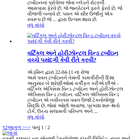
ટર્બાઇનના પ્રોપેલર જેવા બ્લેડને રોટરની
આસપાસ ફેરવે છે, જે જનરેટરને ફરતે ફેરવે છે, જે
વીજળી બનાવે છે. પવન એ સૌર ઉર્જાનું એક
સ્વરૂપ છે જે ... દ્વારા ઉત્પન્ન થાય છે.
વધુ વાંચો
વર્ટિકલ અને હોરીઝોન્ટલ વિન્ડ ટર્બાઇન
વચ્ચે પસંદગી કેવી રીતે કરવી?
એડમિન દ્વારા 22-04-11 ના રોજ
અમે પવન ટર્બાઇનને તેમની કામગીરીની દિશા
અનુસાર બે શ્રેણીઓમાં વર્ગીકૃત કરીએ છીએ -
વર્ટિકલ એક્સિસ વિન્ડ ટર્બાઇન અને હોરીઝોન્ટલ
એક્સિસ વિન્ડ ટર્બાઇન. વર્ટિકલ એક્સિસ વિન્ડ
ટર્બાઇન એ નવીનતમ પવન ઉર્જા ટેકનોલોજી
સિદ્ધિ છે, જેમાં ઓછો અવાજ, પ્રકાશ શરૂ થતો
ટોર્ક, ઉચ્ચ સલામતી પરિબળ અને ...
વધુ વાંચો
૧
2
આગળ >
>>
પાનું 1 / 2
વુક્સી ફ્લાયટ ન્યૂ એનર્જી ટેકનોલોજી કંપની લિમિટેડ, નાના અને