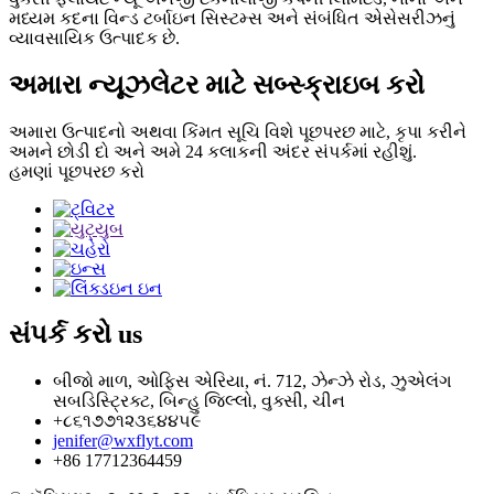
મધ્યમ કદના વિન્ડ ટર્બાઇન સિસ્ટમ્સ અને સંબંધિત એસેસરીઝનું
વ્યાવસાયિક ઉત્પાદક છે.
અમારા ન્યૂઝલેટર માટે સબ્સ્ક્રાઇબ કરો
અમારા ઉત્પાદનો અથવા કિંમત સૂચિ વિશે પૂછપરછ માટે, કૃપા કરીને
અમને છોડી દો અને અમે 24 કલાકની અંદર સંપર્કમાં રહીશું.
હમણાં પૂછપરછ કરો
સંપર્ક કરો
us
બીજો માળ, ઓફિસ એરિયા, નં. 712, ઝેન્ઝે રોડ, ઝુએલંગ
સબડિસ્ટ્રિક્ટ, બિન્હુ જિલ્લો, વુક્સી, ચીન
+૮૬૧૭૭૧૨૩૬૪૪૫૯
jenifer@wxflyt.com
+86 17712364459