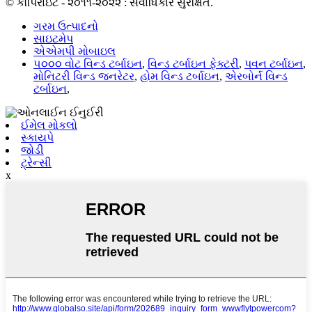
© કૉપિરાઇટ - ૨૦૧૧-૨૦૨૨ : સર્વાધિકાર સુરક્ષિત.
ગરમ ઉત્પાદનો
સાઇટમેપ
એએમપી મોબાઇલ
૫૦૦૦ વોટ વિન્ડ ટર્બાઇન
,
વિન્ડ ટર્બાઇન ફેક્ટરી
,
પવન ટર્બાઇન
,
મોનિટરી વિન્ડ જનરેટર
,
હોમ વિન્ડ ટર્બાઇન
,
એરબોર્ન વિન્ડ
ટર્બાઇન
,
ઈમેલ મોકલો
સ્કાયપે
જોડી
ટ્રેન્સી
x