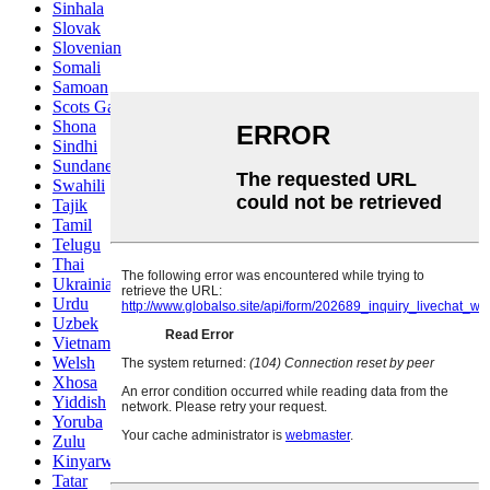
Sinhala
Slovak
Slovenian
Somali
Samoan
Scots Gaelic
Shona
Sindhi
Sundanese
Swahili
Tajik
Tamil
Telugu
Thai
Ukrainian
Urdu
Uzbek
Vietnamese
Welsh
Xhosa
Yiddish
Yoruba
Zulu
Kinyarwanda
Tatar