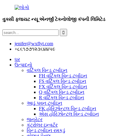
વુક્સી ફ્લાયટ ન્યૂ એનર્જી ટેકનોલોજી કંપની લિમિટેડ
jenifer@wxflyt.com
+૮૬૧૭૭૧૨૩૬૪૪૫૯
ઘર
ઉત્પાદનો
વર્ટિકલ વિન્ડ ટર્બાઇન
FH વર્ટિકલ વિન્ડ ટર્બાઇન
FS વર્ટિકલ વિન્ડ ટર્બાઇન
FX વર્ટિકલ વિન્ડ ટર્બાઇન
Q વર્ટિકલ વિન્ડ ટર્બાઇન
R વર્ટિકલ વિન્ડ ટર્બાઇન
આડું પવન ટર્બાઇન
FK હોરિઝોન્ટલ વિન્ડ ટર્બાઇન
એસ હોરિઝોન્ટલ વિન્ડ ટર્બાઇન
જનરેટર
કંટ્રોલર ઇન્વર્ટર
વિન્ડ ટર્બાઇન રમકડું
સોલાર પેનલ