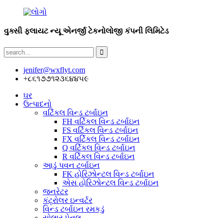
વુક્સી ફ્લાયટ ન્યૂ એનર્જી ટેકનોલોજી કંપની લિમિટેડ
jenifer@wxflyt.com
+૮૬૧૭૭૧૨૩૬૪૪૫૯
ઘર
ઉત્પાદનો
વર્ટિકલ વિન્ડ ટર્બાઇન
FH વર્ટિકલ વિન્ડ ટર્બાઇન
FS વર્ટિકલ વિન્ડ ટર્બાઇન
FX વર્ટિકલ વિન્ડ ટર્બાઇન
Q વર્ટિકલ વિન્ડ ટર્બાઇન
R વર્ટિકલ વિન્ડ ટર્બાઇન
આડું પવન ટર્બાઇન
FK હોરિઝોન્ટલ વિન્ડ ટર્બાઇન
એસ હોરિઝોન્ટલ વિન્ડ ટર્બાઇન
જનરેટર
કંટ્રોલર ઇન્વર્ટર
વિન્ડ ટર્બાઇન રમકડું
સોલાર પેનલ