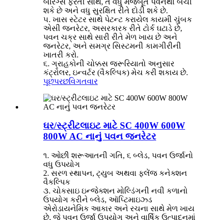
બેરિંગ્સ ફરતી સાથે, તે વધુ મજબૂત પવનથી બચી
શકે છે અને વધુ સુરક્ષિત રીતે દોડી શકે છે.
૫. ખાસ સ્ટેટર સાથે પેટન્ટ કરાયેલ કાયમી ચુંબક
એસી જનરેટર, અસરકારક રીતે ટોર્ક ઘટાડે છે,
પવન ચક્ર સાથે સારી રીતે મેળ ખાય છે અને
જનરેટર, અને સમગ્ર સિસ્ટમની કામગીરીની
ખાતરી કરો.
૬. ગ્રાહકોની ચોક્કસ જરૂરિયાતો અનુસાર
કંટ્રોલર, ઇન્વર્ટર (વૈકલ્પિક) મેચ કરી શકાય છે.
પૂછપરછ
વિગતવાર
ઘર/સ્ટ્રીટલાઇટ માટે SC 400W 600W
800W AC નાનું પવન જનરેટર
૧. ઓછી શરૂઆતની ગતિ, ૬ બ્લેડ, પવન ઉર્જાનો
વધુ ઉપયોગ
2. સરળ સ્થાપન, ટ્યુબ અથવા ફ્લેંજ કનેક્શન
વૈકલ્પિક
૩. ચોકસાઇ ઇન્જેક્શન મોલ્ડિંગની નવી કળાનો
ઉપયોગ કરીને બ્લેડ, ઑપ્ટિમાઇઝ્ડ
એરોડાયનેમિક આકાર અને રચના સાથે મેળ ખાય
છે, જે પવન ઉર્જા ઉપયોગ અને વાર્ષિક ઉત્પાદનમાં