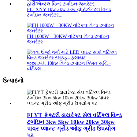
FLTXNY 1kw 2kw 3kw હોરિઝોન્ટલ વિન્ડ
ટર્બાઇન જનરેટર...
FH 1000W – 30KW વર્ટિકલ વિન્ડ ટર્બાઇન
જનરેટર
જથ્થાબંધ 10kw વિન્ડ ટર્બાઇન કિંમત સૂચિ -
વર્ટિકલ ...
ઉત્પાદનો
FLYT ફેક્ટરી ડાયરેક્ટ સેલ વર્ટિકલ વિન્ડ
ટર્બાઇન 3kw 5kw 10kw 20kw 30kw
પાવર પ્લાન્ટ ગ્રીડ ઓફ ગ્રીડ ઉપયોગ
પર