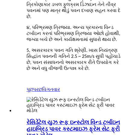
ત્રિકોણાકાર ડબલ ફુલક્રમ ડિઝાઇન તેને તીવ્ર
પવનમાં પણ માત્ર થોડું પવન દબાણ સહન કરવા દે
છે.
૪, પરિભ્રમણ ત્રિજ્યા. અન્ય પ્રકારના વિન્ડ
ટર્બાઇન કરતાં પરિભ્રમણ ત્રિજ્યા ઓછો હોવાથી,
જગ્યા બચે છે અને કાર્યક્ષમતામાં સુધારો થાય છે.
5, અસરકારક પવન ગતિ શ્રેણી. ખાસ નિયંત્રણ
સિદ્ધાંત પવનની ગતિને 2.5 ~ 25m/s સુધી પહોંચાડે
છે, પવન સંસાધનનો અસરકારક રીતે ઉપયોગ કરે
છે અને વધુ વીજળી ઉત્પન્ન કરે છે.
પૂછપરછ
વિગતવાર
રેસિડેંટેલ યુઝ રૂફ ઇન્સ્ટોલ વિન્ડ ટર્બાઇન
હાઇબ્રિડ પાવર કસ્ટમાઇઝ ફ્રેમ સેટ ફ્રી