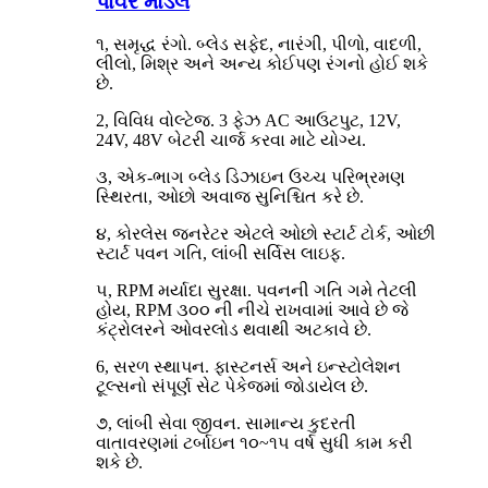
પાવર મોડેલ
૧, સમૃદ્ધ રંગો. બ્લેડ સફેદ, નારંગી, પીળો, વાદળી,
લીલો, મિશ્ર અને અન્ય કોઈપણ રંગનો હોઈ શકે
છે.
2, વિવિધ વોલ્ટેજ. 3 ફેઝ AC આઉટપુટ, 12V,
24V, 48V બેટરી ચાર્જ કરવા માટે યોગ્ય.
૩, એક-ભાગ બ્લેડ ડિઝાઇન ઉચ્ચ પરિભ્રમણ
સ્થિરતા, ઓછો અવાજ સુનિશ્ચિત કરે છે.
૪, કોરલેસ જનરેટર એટલે ઓછો સ્ટાર્ટ ટોર્ક, ઓછી
સ્ટાર્ટ પવન ગતિ, લાંબી સર્વિસ લાઇફ.
૫, RPM મર્યાદા સુરક્ષા. પવનની ગતિ ગમે તેટલી
હોય, RPM ૩૦૦ ની નીચે રાખવામાં આવે છે જે
કંટ્રોલરને ઓવરલોડ થવાથી અટકાવે છે.
6, સરળ સ્થાપન. ફાસ્ટનર્સ અને ઇન્સ્ટોલેશન
ટૂલ્સનો સંપૂર્ણ સેટ પેકેજમાં જોડાયેલ છે.
૭, લાંબી સેવા જીવન. સામાન્ય કુદરતી
વાતાવરણમાં ટર્બાઇન ૧૦~૧૫ વર્ષ સુધી કામ કરી
શકે છે.