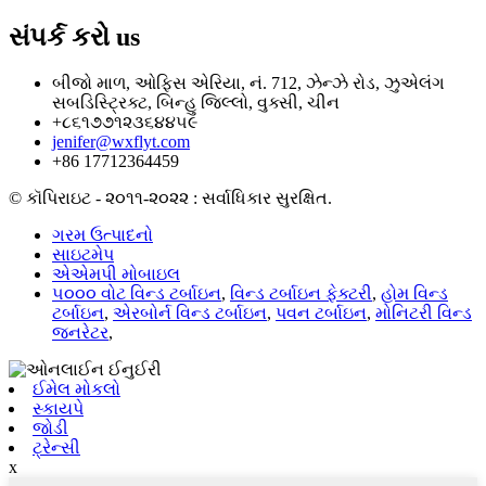
સંપર્ક કરો
us
બીજો માળ, ઓફિસ એરિયા, નં. 712, ઝેન્ઝે રોડ, ઝુએલંગ
સબડિસ્ટ્રિક્ટ, બિન્હુ જિલ્લો, વુક્સી, ચીન
+૮૬૧૭૭૧૨૩૬૪૪૫૯
jenifer@wxflyt.com
+86 17712364459
© કૉપિરાઇટ - ૨૦૧૧-૨૦૨૨ : સર્વાધિકાર સુરક્ષિત.
ગરમ ઉત્પાદનો
સાઇટમેપ
એએમપી મોબાઇલ
૫૦૦૦ વોટ વિન્ડ ટર્બાઇન
,
વિન્ડ ટર્બાઇન ફેક્ટરી
,
હોમ વિન્ડ
ટર્બાઇન
,
એરબોર્ન વિન્ડ ટર્બાઇન
,
પવન ટર્બાઇન
,
મોનિટરી વિન્ડ
જનરેટર
,
ઈમેલ મોકલો
સ્કાયપે
જોડી
ટ્રેન્સી
x