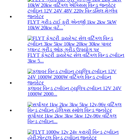
FLYT ગ્રીડ ટાઈ ફ્રી એનર્જી 1kw 2kw 5kW
10kW 20kw વર્ટ...
FLYT ફેક્ટરી ડાયરેક્ટ સેલ વર્ટિકલ વિન્ડ ટર્બાઇન
3kw 5...
ફ્લાવર વિન્ડ ટર્બાઇન ટ્યૂલિપ ટર્બાઇન 12V 24V
1000W 2000...
સર્પાકાર 1kw 2kw 3kw 5kw 12v-96v વર્ટિકલ
વિન્ડ ટર્બાઇન...