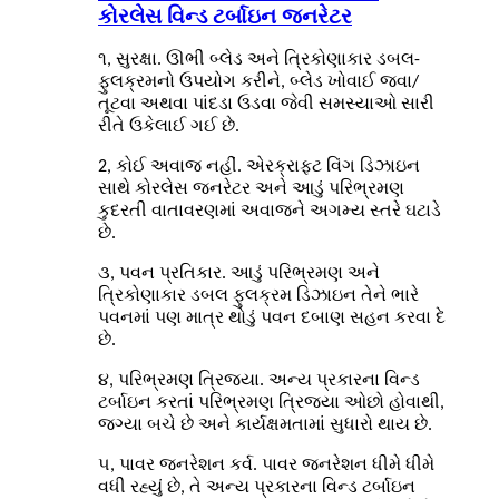
કોરલેસ વિન્ડ ટર્બાઇન જનરેટર
૧, સુરક્ષા. ઊભી બ્લેડ અને ત્રિકોણાકાર ડબલ-
ફુલક્રમનો ઉપયોગ કરીને, બ્લેડ ખોવાઈ જવા/
તૂટવા અથવા પાંદડા ઉડવા જેવી સમસ્યાઓ સારી
રીતે ઉકેલાઈ ગઈ છે.
2, કોઈ અવાજ નહીં. એરક્રાફ્ટ વિંગ ડિઝાઇન
સાથે કોરલેસ જનરેટર અને આડું પરિભ્રમણ
કુદરતી વાતાવરણમાં અવાજને અગમ્ય સ્તરે ઘટાડે
છે.
૩, પવન પ્રતિકાર. આડું પરિભ્રમણ અને
ત્રિકોણાકાર ડબલ ફુલક્રમ ડિઝાઇન તેને ભારે
પવનમાં પણ માત્ર થોડું પવન દબાણ સહન કરવા દે
છે.
૪, પરિભ્રમણ ત્રિજ્યા. અન્ય પ્રકારના વિન્ડ
ટર્બાઇન કરતાં પરિભ્રમણ ત્રિજ્યા ઓછો હોવાથી,
જગ્યા બચે છે અને કાર્યક્ષમતામાં સુધારો થાય છે.
૫, પાવર જનરેશન કર્વ. પાવર જનરેશન ધીમે ધીમે
વધી રહ્યું છે, તે અન્ય પ્રકારના વિન્ડ ટર્બાઇન