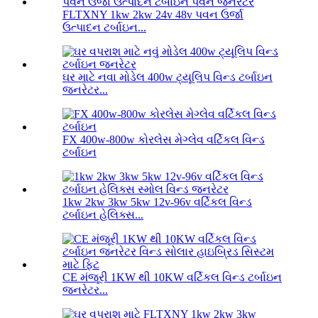
FLTXNY 1kw 2kw 24v 48v પવન ઉર્જા
ઉત્પાદન ટર્બાઇન...
ઘર માટે નવા મોડેલ 400w ટ્યૂલિપ વિન્ડ ટર્બાઇન
જનરેટર...
FX 400w-800w કોરલેસ મેગ્લેવ વર્ટિકલ વિન્ડ
ટર્બાઇન
1kw 2kw 3kw 5kw 12v-96v વર્ટિકલ વિન્ડ
ટર્બાઇન હેલિક્સ...
CE મંજૂરી 1KW થી 10KW વર્ટિકલ વિન્ડ ટર્બાઇન
જનરેટર...