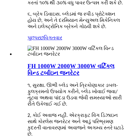
કરતાં ૧૦% થી ૩૦% વધુ પાવર ઉત્પન્ન કરી શકે છે.
૬, બ્રેક ડિવાઇસ. બ્લેડમાં જ સ્પીડ પ્રોટેક્શન
હોય છે, અને તે દરમિયાન મેન્યુઅલ મિકેનિકલ
અને ઇલેક્ટ્રોનિક બ્રેકને ગોઠવી શકે છે.
પૂછપરછ
વિગતવાર
FH 1000W 2000W 3000W વર્ટિકલ
વિન્ડ ટર્બાઇન જનરેટર
૧, સુરક્ષા. ઊભી બ્લેડ અને ત્રિકોણાકાર ડબલ-
ફુલક્રમનો ઉપયોગ કરીને, બ્લેડ ખોવાઈ જવા/
તૂટવા અથવા પાંદડા ઉડવા જેવી સમસ્યાઓ સારી
રીતે ઉકેલાઈ ગઈ છે.
2, કોઈ અવાજ નહીં. એરક્રાફ્ટ વિંગ ડિઝાઇન
સાથે કોરલેસ જનરેટર અને આડું પરિભ્રમણ
કુદરતી વાતાવરણમાં અવાજને અગમ્ય સ્તરે ઘટાડે
છે.