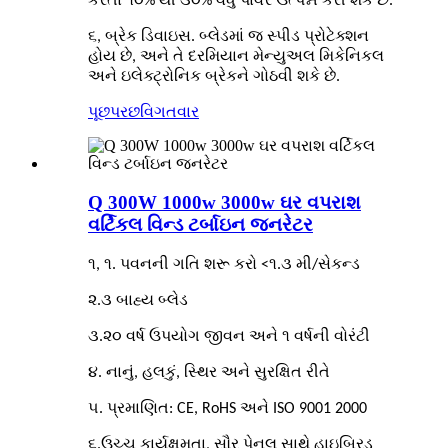
કરતાં ૧૦% થી ૩૦% વધુ પાવર ઉત્પન્ન કરી શકે છે.
૬, બ્રેક ડિવાઇસ. બ્લેડમાં જ સ્પીડ પ્રોટેક્શન
હોય છે, અને તે દરમિયાન મેન્યુઅલ મિકેનિકલ
અને ઇલેક્ટ્રોનિક બ્રેકને ગોઠવી શકે છે.
પૂછપરછ
વિગતવાર
Q 300W 1000w 3000w ઘર વપરાશ
વર્ટિકલ વિન્ડ ટર્બાઇન જનરેટર
૧, ૧. પવનની ગતિ શરૂ કરો <૧.૩ મી/સેકન્ડ
૨.૩ બાહ્ય બ્લેડ
૩.૨૦ વર્ષ ઉપયોગ જીવન અને ૧ વર્ષની વોરંટી
૪. નાનું, હલકું, સ્થિર અને સુરક્ષિત રીતે
૫. પ્રમાણિત: CE, RoHS અને ISO 9001 2000
૬.ઉચ્ચ કાર્યક્ષમતા, સૌર પેનલ સાથે હાઇબ્રિડ