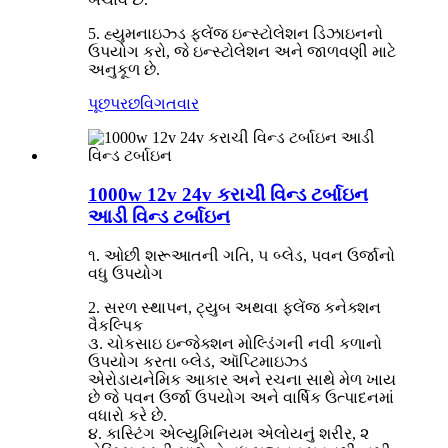
5. હ્યુમનાઇઝ્ડ ફ્લેંજ ઇન્સ્ટોલેશન ડિઝાઇનનો
ઉપયોગ કરો, જે ઇન્સ્ટોલેશન અને જાળવણી માટે
અનુકૂળ છે.
પૂછપરછ
વિગતવાર
1000w 12v 24v કરાચી વિન્ડ ટર્બાઇન
આડી વિન્ડ ટર્બાઇન
૧. ઓછી શરૂઆતની ગતિ, ૫ બ્લેડ, પવન ઉર્જાનો
વધુ ઉપયોગ
2. સરળ સ્થાપન, ટ્યુબ અથવા ફ્લેંજ કનેક્શન
વૈકલ્પિક
૩. ચોકસાઇ ઇન્જેક્શન મોલ્ડિંગની નવી કળાનો
ઉપયોગ કરતા બ્લેડ, ઑપ્ટિમાઇઝ્ડ
એરોડાયનેમિક આકાર અને રચના સાથે મેળ ખાય
છે જે પવન ઉર્જા ઉપયોગ અને વાર્ષિક ઉત્પાદનમાં
વધારો કરે છે.
૪. કાસ્ટિંગ એલ્યુમિનિયમ એલોયનું શરીર, ૨