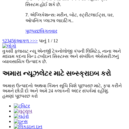
સિસ્ટમ હોઈ શકે છે.
7. એપ્લિકેશન્સ: મરીન, બોટ, સ્ટ્રીટલાઈટ્સ, ઘર,
ઓપનિંગ પ્લાઝા લાઇટિંગ..
પૂછપરછ
વિગતવાર
૧
2
3
4
5
6
આગળ >
>>
પાનું 1 / 12
વુક્સી ફ્લાયટ ન્યૂ એનર્જી ટેકનોલોજી કંપની લિમિટેડ, નાના અને
મધ્યમ કદના વિન્ડ ટર્બાઇન સિસ્ટમ્સ અને સંબંધિત એસેસરીઝનું
વ્યાવસાયિક ઉત્પાદક છે.
અમારા ન્યૂઝલેટર માટે સબ્સ્ક્રાઇબ કરો
અમારા ઉત્પાદનો અથવા કિંમત સૂચિ વિશે પૂછપરછ માટે, કૃપા કરીને
અમને છોડી દો અને અમે 24 કલાકની અંદર સંપર્કમાં રહીશું.
હમણાં પૂછપરછ કરો