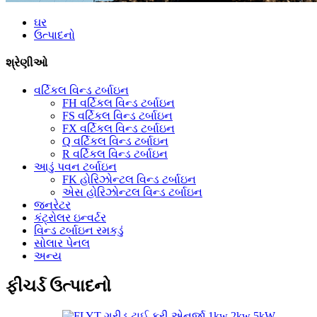
ઘર
ઉત્પાદનો
શ્રેણીઓ
વર્ટિકલ વિન્ડ ટર્બાઇન
FH વર્ટિકલ વિન્ડ ટર્બાઇન
FS વર્ટિકલ વિન્ડ ટર્બાઇન
FX વર્ટિકલ વિન્ડ ટર્બાઇન
Q વર્ટિકલ વિન્ડ ટર્બાઇન
R વર્ટિકલ વિન્ડ ટર્બાઇન
આડું પવન ટર્બાઇન
FK હોરિઝોન્ટલ વિન્ડ ટર્બાઇન
એસ હોરિઝોન્ટલ વિન્ડ ટર્બાઇન
જનરેટર
કંટ્રોલર ઇન્વર્ટર
વિન્ડ ટર્બાઇન રમકડું
સોલાર પેનલ
અન્ય
ફીચર્ડ ઉત્પાદનો