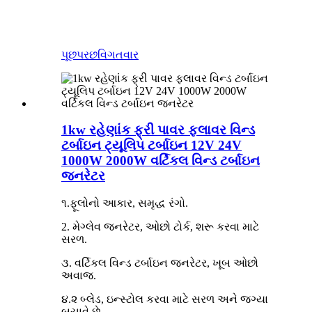
પૂછપરછ
વિગતવાર
1kw રહેણાંક ફ્રી પાવર ફ્લાવર વિન્ડ
ટર્બાઇન ટ્યૂલિપ ટર્બાઇન 12V 24V
1000W 2000W વર્ટિકલ વિન્ડ ટર્બાઇન
જનરેટર
૧.ફૂલોનો આકાર, સમૃદ્ધ રંગો.
2. મેગ્લેવ જનરેટર, ઓછો ટોર્ક, શરૂ કરવા માટે
સરળ.
૩. વર્ટિકલ વિન્ડ ટર્બાઇન જનરેટર, ખૂબ ઓછો
અવાજ.
૪.૨ બ્લેડ, ઇન્સ્ટોલ કરવા માટે સરળ અને જગ્યા
બચાવે છે.