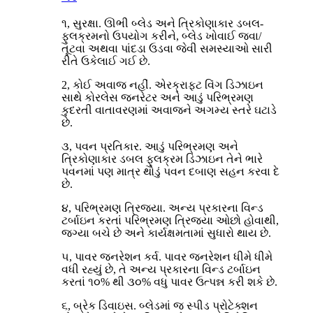
૧, સુરક્ષા. ઊભી બ્લેડ અને ત્રિકોણાકાર ડબલ-
ફુલક્રમનો ઉપયોગ કરીને, બ્લેડ ખોવાઈ જવા/
તૂટવા અથવા પાંદડા ઉડવા જેવી સમસ્યાઓ સારી
રીતે ઉકેલાઈ ગઈ છે.
2, કોઈ અવાજ નહીં. એરક્રાફ્ટ વિંગ ડિઝાઇન
સાથે કોરલેસ જનરેટર અને આડું પરિભ્રમણ
કુદરતી વાતાવરણમાં અવાજને અગમ્ય સ્તરે ઘટાડે
છે.
૩, પવન પ્રતિકાર. આડું પરિભ્રમણ અને
ત્રિકોણાકાર ડબલ ફુલક્રમ ડિઝાઇન તેને ભારે
પવનમાં પણ માત્ર થોડું પવન દબાણ સહન કરવા દે
છે.
૪, પરિભ્રમણ ત્રિજ્યા. અન્ય પ્રકારના વિન્ડ
ટર્બાઇન કરતાં પરિભ્રમણ ત્રિજ્યા ઓછો હોવાથી,
જગ્યા બચે છે અને કાર્યક્ષમતામાં સુધારો થાય છે.
૫, પાવર જનરેશન કર્વ. પાવર જનરેશન ધીમે ધીમે
વધી રહ્યું છે, તે અન્ય પ્રકારના વિન્ડ ટર્બાઇન
કરતાં ૧૦% થી ૩૦% વધુ પાવર ઉત્પન્ન કરી શકે છે.
૬, બ્રેક ડિવાઇસ. બ્લેડમાં જ સ્પીડ પ્રોટેક્શન