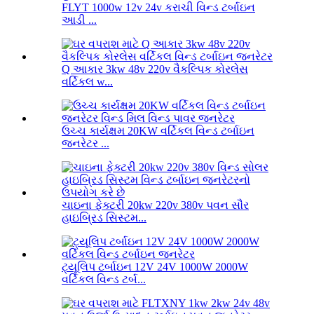
FLYT 1000w 12v 24v કરાચી વિન્ડ ટર્બાઇન
આડી ...
Q આકાર 3kw 48v 220v વૈકલ્પિક કોરલેસ
વર્ટિકલ w...
ઉચ્ચ કાર્યક્ષમ 20KW વર્ટિકલ વિન્ડ ટર્બાઇન
જનરેટર ...
ચાઇના ફેક્ટરી 20kw 220v 380v પવન સૌર
હાઇબ્રિડ સિસ્ટમ...
ટ્યૂલિપ ટર્બાઇન 12V 24V 1000W 2000W
વર્ટિકલ વિન્ડ ટર્બ...