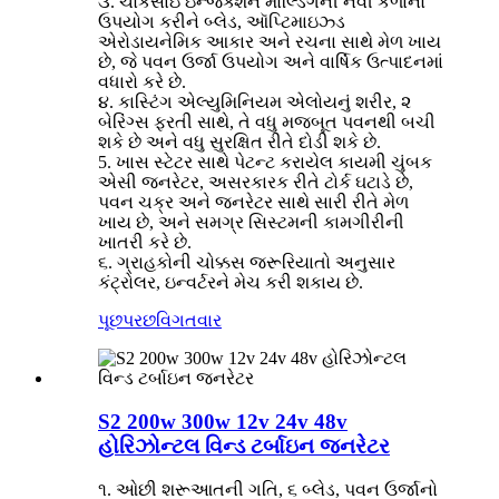
૩. ચોકસાઇ ઇન્જેક્શન મોલ્ડિંગની નવી કળાનો
ઉપયોગ કરીને બ્લેડ, ઑપ્ટિમાઇઝ્ડ
એરોડાયનેમિક આકાર અને રચના સાથે મેળ ખાય
છે, જે પવન ઉર્જા ઉપયોગ અને વાર્ષિક ઉત્પાદનમાં
વધારો કરે છે.
૪. કાસ્ટિંગ એલ્યુમિનિયમ એલોયનું શરીર, ૨
બેરિંગ્સ ફરતી સાથે, તે વધુ મજબૂત પવનથી બચી
શકે છે અને વધુ સુરક્ષિત રીતે દોડી શકે છે.
5. ખાસ સ્ટેટર સાથે પેટન્ટ કરાયેલ કાયમી ચુંબક
એસી જનરેટર, અસરકારક રીતે ટોર્ક ઘટાડે છે,
પવન ચક્ર અને જનરેટર સાથે સારી રીતે મેળ
ખાય છે, અને સમગ્ર સિસ્ટમની કામગીરીની
ખાતરી કરે છે.
૬. ગ્રાહકોની ચોક્કસ જરૂરિયાતો અનુસાર
કંટ્રોલર, ઇન્વર્ટરને મેચ કરી શકાય છે.
પૂછપરછ
વિગતવાર
S2 200w 300w 12v 24v 48v
હોરિઝોન્ટલ વિન્ડ ટર્બાઇન જનરેટર
૧. ઓછી શરૂઆતની ગતિ, ૬ બ્લેડ, પવન ઉર્જાનો