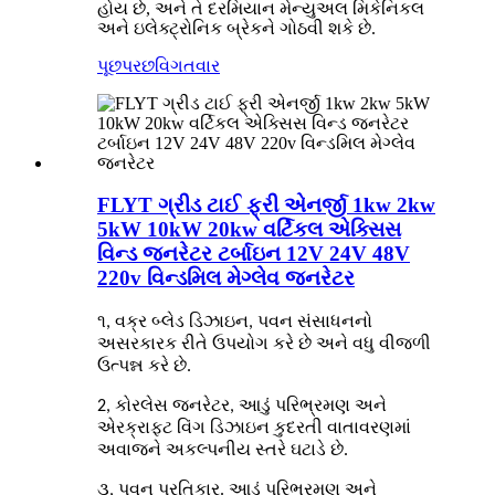
હોય છે, અને તે દરમિયાન મેન્યુઅલ મિકેનિકલ
અને ઇલેક્ટ્રોનિક બ્રેકને ગોઠવી શકે છે.
પૂછપરછ
વિગતવાર
FLYT ગ્રીડ ટાઈ ફ્રી એનર્જી 1kw 2kw
5kW 10kW 20kw વર્ટિકલ એક્સિસ
વિન્ડ જનરેટર ટર્બાઇન 12V 24V 48V
220v વિન્ડમિલ મેગ્લેવ જનરેટર
૧, વક્ર બ્લેડ ડિઝાઇન, પવન સંસાધનનો
અસરકારક રીતે ઉપયોગ કરે છે અને વધુ વીજળી
ઉત્પન્ન કરે છે.
2, કોરલેસ જનરેટર, આડું પરિભ્રમણ અને
એરક્રાફ્ટ વિંગ ડિઝાઇન કુદરતી વાતાવરણમાં
અવાજને અકલ્પનીય સ્તરે ઘટાડે છે.
૩, પવન પ્રતિકાર. આડું પરિભ્રમણ અને