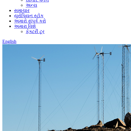
અન્ય
સમાચાર
યુરોપિયન સ્ટોક
અમારો સંપર્ક કરો
અમારા વિશે
ફેક્ટરી ટૂર
English