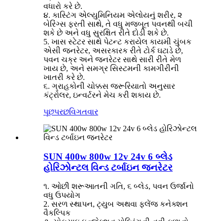
વધારો કરે છે.
૪. કાસ્ટિંગ એલ્યુમિનિયમ એલોયનું શરીર, ૨
બેરિંગ્સ ફરતી સાથે, તે વધુ મજબૂત પવનથી બચી
શકે છે અને વધુ સુરક્ષિત રીતે દોડી શકે છે.
5. ખાસ સ્ટેટર સાથે પેટન્ટ કરાયેલ કાયમી ચુંબક
એસી જનરેટર, અસરકારક રીતે ટોર્ક ઘટાડે છે,
પવન ચક્ર અને જનરેટર સાથે સારી રીતે મેળ
ખાય છે, અને સમગ્ર સિસ્ટમની કામગીરીની
ખાતરી કરે છે.
૬. ગ્રાહકોની ચોક્કસ જરૂરિયાતો અનુસાર
કંટ્રોલર, ઇન્વર્ટરને મેચ કરી શકાય છે.
પૂછપરછ
વિગતવાર
SUN 400w 800w 12v 24v 6 બ્લેડ
હોરિઝોન્ટલ વિન્ડ ટર્બાઇન જનરેટર
૧. ઓછી શરૂઆતની ગતિ, ૬ બ્લેડ, પવન ઉર્જાનો
વધુ ઉપયોગ
2. સરળ સ્થાપન, ટ્યુબ અથવા ફ્લેંજ કનેક્શન
વૈકલ્પિક