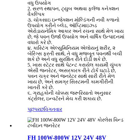
વધુ ઉપયોગ
2. સરળ સ્થાપન, ટ્યુબ અથવા ફ્લેંજ કનેક્શન
વૈકલ્પિક
૩. ચોકસાઇ ઇન્જેક્શન મોલ્ડિંગની નવી કળાનો
ઉપયોગ કરીને બ્લેડ, ઑપ્ટિમાઇઝ્ડ
એરોડાયનેમિક આકાર અને રચના સાથે મેળ ખાય
છે, જે પવન ઉર્જા ઉપયોગ અને વાર્ષિક ઉત્પાદનમાં
વધારો કરે છે.
૪. કાસ્ટિંગ એલ્યુમિનિયમ એલોયનું શરીર, ૨
બેરિંગ્સ ફરતી સાથે, તે વધુ મજબૂત પવનથી બચી
શકે છે અને વધુ સુરક્ષિત રીતે દોડી શકે છે.
5. ખાસ સ્ટેટર સાથે પેટન્ટ કરાયેલ કાયમી ચુંબક
એસી જનરેટર, અસરકારક રીતે ટોર્ક ઘટાડે છે,
પવન ચક્ર અને જનરેટર સાથે સારી રીતે મેળ
ખાય છે, અને સમગ્ર સિસ્ટમની કામગીરીની
ખાતરી કરે છે.
૬. ગ્રાહકોની ચોક્કસ જરૂરિયાતો અનુસાર
કંટ્રોલર, ઇન્વર્ટરને મેચ કરી શકાય છે.
પૂછપરછ
વિગતવાર
FH 100W-800W 12V 24V 48V