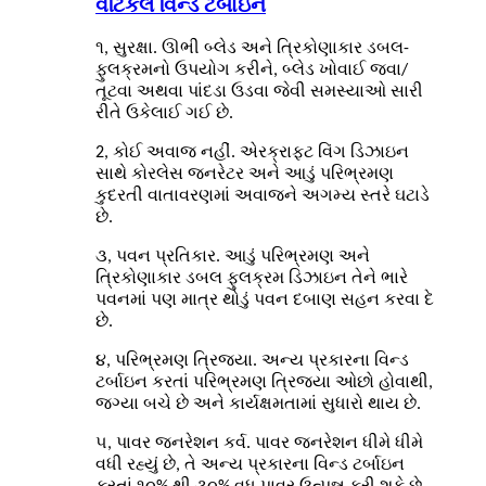
વર્ટિકલ વિન્ડ ટર્બાઇન
૧, સુરક્ષા. ઊભી બ્લેડ અને ત્રિકોણાકાર ડબલ-
ફુલક્રમનો ઉપયોગ કરીને, બ્લેડ ખોવાઈ જવા/
તૂટવા અથવા પાંદડા ઉડવા જેવી સમસ્યાઓ સારી
રીતે ઉકેલાઈ ગઈ છે.
2, કોઈ અવાજ નહીં. એરક્રાફ્ટ વિંગ ડિઝાઇન
સાથે કોરલેસ જનરેટર અને આડું પરિભ્રમણ
કુદરતી વાતાવરણમાં અવાજને અગમ્ય સ્તરે ઘટાડે
છે.
૩, પવન પ્રતિકાર. આડું પરિભ્રમણ અને
ત્રિકોણાકાર ડબલ ફુલક્રમ ડિઝાઇન તેને ભારે
પવનમાં પણ માત્ર થોડું પવન દબાણ સહન કરવા દે
છે.
૪, પરિભ્રમણ ત્રિજ્યા. અન્ય પ્રકારના વિન્ડ
ટર્બાઇન કરતાં પરિભ્રમણ ત્રિજ્યા ઓછો હોવાથી,
જગ્યા બચે છે અને કાર્યક્ષમતામાં સુધારો થાય છે.
૫, પાવર જનરેશન કર્વ. પાવર જનરેશન ધીમે ધીમે
વધી રહ્યું છે, તે અન્ય પ્રકારના વિન્ડ ટર્બાઇન