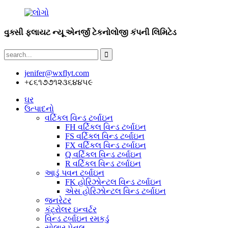
વુક્સી ફ્લાયટ ન્યૂ એનર્જી ટેકનોલોજી કંપની લિમિટેડ
jenifer@wxflyt.com
+૮૬૧૭૭૧૨૩૬૪૪૫૯
ઘર
ઉત્પાદનો
વર્ટિકલ વિન્ડ ટર્બાઇન
FH વર્ટિકલ વિન્ડ ટર્બાઇન
FS વર્ટિકલ વિન્ડ ટર્બાઇન
FX વર્ટિકલ વિન્ડ ટર્બાઇન
Q વર્ટિકલ વિન્ડ ટર્બાઇન
R વર્ટિકલ વિન્ડ ટર્બાઇન
આડું પવન ટર્બાઇન
FK હોરિઝોન્ટલ વિન્ડ ટર્બાઇન
એસ હોરિઝોન્ટલ વિન્ડ ટર્બાઇન
જનરેટર
કંટ્રોલર ઇન્વર્ટર
વિન્ડ ટર્બાઇન રમકડું
સોલાર પેનલ