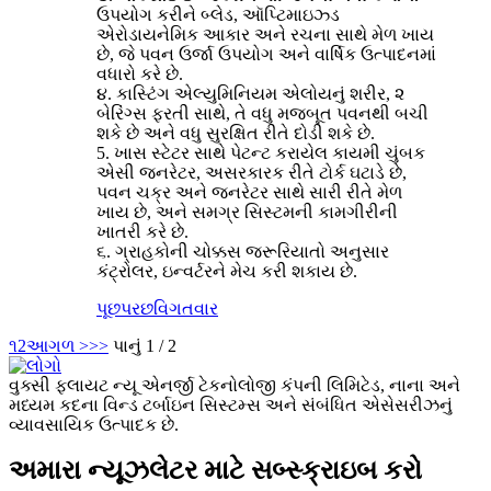
ઉપયોગ કરીને બ્લેડ, ઑપ્ટિમાઇઝ્ડ
એરોડાયનેમિક આકાર અને રચના સાથે મેળ ખાય
છે, જે પવન ઉર્જા ઉપયોગ અને વાર્ષિક ઉત્પાદનમાં
વધારો કરે છે.
૪. કાસ્ટિંગ એલ્યુમિનિયમ એલોયનું શરીર, ૨
બેરિંગ્સ ફરતી સાથે, તે વધુ મજબૂત પવનથી બચી
શકે છે અને વધુ સુરક્ષિત રીતે દોડી શકે છે.
5. ખાસ સ્ટેટર સાથે પેટન્ટ કરાયેલ કાયમી ચુંબક
એસી જનરેટર, અસરકારક રીતે ટોર્ક ઘટાડે છે,
પવન ચક્ર અને જનરેટર સાથે સારી રીતે મેળ
ખાય છે, અને સમગ્ર સિસ્ટમની કામગીરીની
ખાતરી કરે છે.
૬. ગ્રાહકોની ચોક્કસ જરૂરિયાતો અનુસાર
કંટ્રોલર, ઇન્વર્ટરને મેચ કરી શકાય છે.
પૂછપરછ
વિગતવાર
૧
2
આગળ >
>>
પાનું 1 / 2
વુક્સી ફ્લાયટ ન્યૂ એનર્જી ટેકનોલોજી કંપની લિમિટેડ, નાના અને
મધ્યમ કદના વિન્ડ ટર્બાઇન સિસ્ટમ્સ અને સંબંધિત એસેસરીઝનું
વ્યાવસાયિક ઉત્પાદક છે.
અમારા ન્યૂઝલેટર માટે સબ્સ્ક્રાઇબ કરો