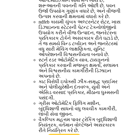
ઑપ્ટિમાઇઝેશન સાથે મેળ ખાય છે,
શરૂઆતની પવનની ગતિ ઓછી છે, પવન
ઉર્જા ઉપયોગ ગુણાંક વધારે છે, અને વીજળી
ઉત્પન્ન કરવાની ક્ષમતામાં વધારો કરે છે.
ndfeb કાયમી ચુંબક અલ્ટરનેટર રોટર, ખાસ
ડિઝાઇનના સ્ટેટરની પેટન્ટ ટેકનોલોજીનો
ઉપયોગ કરીને વીજ ઉત્પાદન, જનરેટરના
પ્રતિકારક ટોર્કને અસરકારક રીતે ઘટાડે છે,
તે જ સમયે વિન્ડ ટર્બાઇન અને જનરેટરમાં
વધુ સારી મેચિંગ લાક્ષણિકતા, યુનિટ
ઓપરેશનની વિશ્વસનીયતા બનાવે છે.
સ્ટર્ન રડર ઓટોમેટિક યાવ, ટાયફૂનનો
પ્રતિકાર કરવાની મજબૂત ક્ષમતા, સલામત
અને વિશ્વસનીય કામગીરીની ડિઝાઇન
અપનાવે છે.
કાટ વિરોધી ઇપોક્સી ઝીંક-સમૃદ્ધ પ્રાઈમર
અને પોલીયુરેથીન દંતવલ્ક, યુવી અને
એસિડ વરસાદ પ્રતિકાર, મીઠાના ધુમ્મસની
પસંદગી.
ગ્રીસ ઓટોમેટિક ફિલિંગ મશીન,
બુદ્ધિશાળી સાધનો વધુ લવચીક કામગીરી,
લાંબી સેવા જીવન.
વૈકલ્પિક મહત્તમ પાવર ટ્રેકિંગ બુદ્ધિશાળી
નિયંત્રક, વર્તમાન વોલ્ટેજને અસરકારક
રીતે નિયંત્રિત કરે છે.