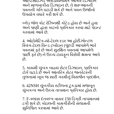
ઑપ્ટિમાઇઝ્ડ એરોડાયનેમિક આકાર ડિઝાઇન
અને માળખાકીય ડિઝાઇન છે, તે શરૂઆતની
પવનની ગતિ ઘટાડી શકે છે અને પવન ઉર્જાનો
ઉપયોગ વધારે કરી શકે છે.
બ્લેડ જેલ કોટ રેઝિનથી કોટેડ હોય છે અને હવા
અને પાણી દ્વારા કાટનો પ્રતિકાર કરવા માટે પેઇન્ટ
કરવામાં આવે છે.
4. ઓટોમેટિક-યો-ટેઇલ રડર આ હોરીઝોન્ટલ
સ્વિંગ-ટેઇલ વિન્ડ ટર્બાઇન (પૂંછડી આપમેળે ભારે
પવનમાં ફરે છે અને સુરક્ષિત પવનમાં આપમેળે
પાછી ફરે છે) ને ઉચ્ચ ટાયફૂન વિરોધી ક્ષમતા આપે
છે.
5. કાયમી ચુંબક બાહ્ય રોટર ડિઝાઇન, પ્રતિકાર
ટોર્ક ઘટાડે છે અને આંતરિક રોટર જનરેટરની
તુલનામાં ખૂબ જ સારી ગરમીનું વિસર્જન પ્રદર્શન.
6. 42NSH ચુંબકીય સ્ટીલના ટુકડામાં મજબૂત
ચુંબકત્વ અને ઉચ્ચ તાપમાન પ્રતિકાર હોય છે.
7. F-ક્લાસ દંતવલ્ક વાયર 150 ડિગ્રી તાપમાનમાં
ટકી શકે છે; કોઇલની કામગીરીની સલામતી
સુનિશ્ચિત કરવામાં આવે છે.