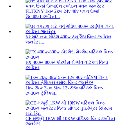
FLTXNY 1kw 2kw 24v 48v પવન ઉર્જા
ઉત્પાદન ટર્બાઇન...
ઘર માટે નવા મોડેલ 400w ટ્યૂલિપ વિન્ડ ટર્બાઇન
જનરેટર...
FX 400w-800w કોરલેસ મેગ્લેવ વર્ટિકલ વિન્ડ
ટર્બાઇન
1kw 2kw 3kw 5kw 12v-96v વર્ટિકલ વિન્ડ
ટર્બાઇન હેલિક્સ...
CE મંજૂરી 1KW થી 10KW વર્ટિકલ વિન્ડ ટર્બાઇન
જનરેટર...