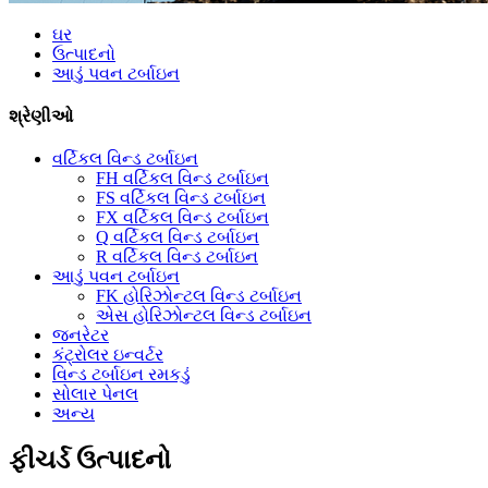
ઘર
ઉત્પાદનો
આડું પવન ટર્બાઇન
શ્રેણીઓ
વર્ટિકલ વિન્ડ ટર્બાઇન
FH વર્ટિકલ વિન્ડ ટર્બાઇન
FS વર્ટિકલ વિન્ડ ટર્બાઇન
FX વર્ટિકલ વિન્ડ ટર્બાઇન
Q વર્ટિકલ વિન્ડ ટર્બાઇન
R વર્ટિકલ વિન્ડ ટર્બાઇન
આડું પવન ટર્બાઇન
FK હોરિઝોન્ટલ વિન્ડ ટર્બાઇન
એસ હોરિઝોન્ટલ વિન્ડ ટર્બાઇન
જનરેટર
કંટ્રોલર ઇન્વર્ટર
વિન્ડ ટર્બાઇન રમકડું
સોલાર પેનલ
અન્ય
ફીચર્ડ ઉત્પાદનો