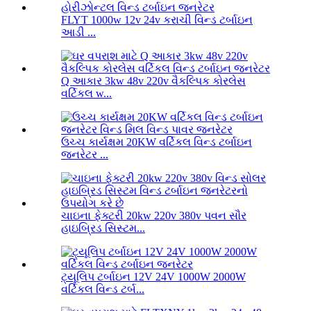
FLYT 1000w 12v 24v કરાચી વિન્ડ ટર્બાઇન
આડી ...
Q આકાર 3kw 48v 220v વૈકલ્પિક કોરલેસ
વર્ટિકલ w...
ઉચ્ચ કાર્યક્ષમ 20KW વર્ટિકલ વિન્ડ ટર્બાઇન
જનરેટર ...
ચાઇના ફેક્ટરી 20kw 220v 380v પવન સૌર
હાઇબ્રિડ સિસ્ટમ...
ટ્યૂલિપ ટર્બાઇન 12V 24V 1000W 2000W
વર્ટિકલ વિન્ડ ટર્બ...