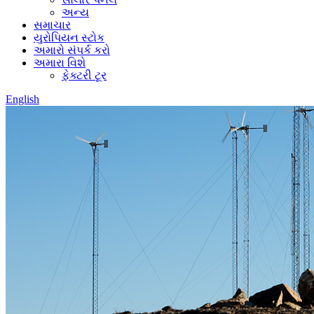
અન્ય
સમાચાર
યુરોપિયન સ્ટોક
અમારો સંપર્ક કરો
અમારા વિશે
ફેક્ટરી ટૂર
English