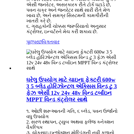
એસી જનરેટર, અસરકારક રીતે ટોર્ક ઘટાડે છે,
પવન ચક્ર અને જનરેટર સાથે સારી રીતે મેળ
ખાય છે, અને સમગ્ર સિસ્ટમની કામગીરીની
ખાતરી કરે છે.
૬. ગ્રાહકોની ચોક્કસ જરૂરિયાતો અનુસાર
કંટ્રોલર, ઇન્વર્ટરને મેચ કરી શકાય છે.
પૂછપરછ
વિગતવાર
ઘરેલુ ઉપયોગ માટે ચાઇના ફેક્ટરી 600w
3 5 બ્લેડ હોરિઝોન્ટલ એક્સિસ વિન્ડ ટુ 3
ફેઝ એસી 12v 24v 48v વિન્ડ ટર્બાઇન
MPPT વિન્ડ કંટ્રોલર સાથે
૧. ઓછી શરૂઆતની ગતિ, ૬ બ્લેડ, પવન ઉર્જાનો
વધુ ઉપયોગ
2. સરળ સ્થાપન, ટ્યુબ અથવા ફ્લેંજ કનેક્શન
વૈકલ્પિક
૩. ચોકસાઇ ઇન્જેક્શન મોલ્ડિંગની નવી કળાનો