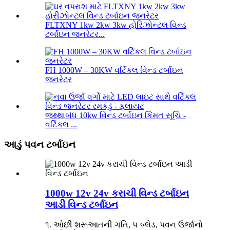
FLTXNY 1kw 2kw 3kw હોરિઝોન્ટલ વિન્ડ
ટર્બાઇન જનરેટર...
FH 1000W – 30KW વર્ટિકલ વિન્ડ ટર્બાઇન
જનરેટર
જથ્થાબંધ 10kw વિન્ડ ટર્બાઇન કિંમત સૂચિ -
વર્ટિકલ ...
આડું પવન ટર્બાઇન
1000w 12v 24v કરાચી વિન્ડ ટર્બાઇન
આડી વિન્ડ ટર્બાઇન
૧. ઓછી શરૂઆતની ગતિ, ૫ બ્લેડ, પવન ઉર્જાનો