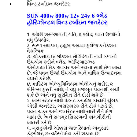
SUN 400w 800w 12v 24v 6 બ્લેડ
હોરિઝોન્ટલ વિન્ડ ટર્બાઇન જનરેટર
૧. ઓછી શરૂઆતની ગતિ, ૬ બ્લેડ, પવન ઉર્જાનો
વધુ ઉપયોગ
2. સરળ સ્થાપન, ટ્યુબ અથવા ફ્લેંજ કનેક્શન
વૈકલ્પિક
૩. ચોકસાઇ ઇન્જેક્શન મોલ્ડિંગની નવી કળાનો
ઉપયોગ કરીને બ્લેડ, ઑપ્ટિમાઇઝ્ડ
એરોડાયનેમિક આકાર અને રચના સાથે મેળ ખાય
છે, જે પવન ઉર્જા ઉપયોગ અને વાર્ષિક ઉત્પાદનમાં
વધારો કરે છે.
૪. કાસ્ટિંગ એલ્યુમિનિયમ એલોયનું શરીર, ૨
બેરિંગ્સ ફરતી સાથે, તે વધુ મજબૂત પવનથી બચી
શકે છે અને વધુ સુરક્ષિત રીતે દોડી શકે છે.
5. ખાસ સ્ટેટર સાથે પેટન્ટ કરાયેલ કાયમી ચુંબક
એસી જનરેટર, અસરકારક રીતે ટોર્ક ઘટાડે છે,
પવન ચક્ર અને જનરેટર સાથે સારી રીતે મેળ
ખાય છે, અને સમગ્ર સિસ્ટમની કામગીરીની
ખાતરી કરે છે.
૬. ગ્રાહકોની ચોક્કસ જરૂરિયાતો અનુસાર
કંટ્રોલર, ઇન્વર્ટરને મેચ કરી શકાય છે.