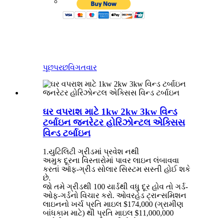
પૂછપરછ
વિગતવાર
ઘર વપરાશ માટે 1kw 2kw 3kw વિન્ડ
ટર્બાઇન જનરેટર હોરિઝોન્ટલ એક્સિસ
વિન્ડ ટર્બાઇન
1.
યુટિલિટી ગ્રીડમાં પ્રવેશ નથી
અમુક દૂરના વિસ્તારોમાં પાવર લાઇન લંબાવવા
કરતાં ઑફ-ગ્રીડ સોલાર સિસ્ટમ સસ્તી હોઈ શકે
છે.
જો તમે ગ્રીડથી 100 યાર્ડથી વધુ દૂર હોવ તો ગર્ડ-
ઓફ-ગર્ડનો વિચાર કરો. ઓવરહેડ ટ્રાન્સમિશન
લાઇનનો ખર્ચ પ્રતિ માઇલ $174,000 (ગ્રામીણ
બાંધકામ માટે) થી પ્રતિ માઇલ $11,000,000