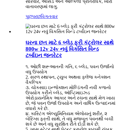
સારવાર, એસિડ અને આલ્કલી પ્રતિરોધક, ખારા
વાતાવરણમાં લાગુ.
પૂછપરછ
વિગતવાર
ઘરના છત માટે 6 બ્લેડ ફ્રી કંટ્રોલર સાથે
800w 12v 24v નવું વિકસિત વિન્ડ
ટર્બાઇન જનરેટર
૧. ઓછી શરૂઆતની ગતિ, ૬ બ્લેડ, પવન ઉર્જાનો
વધુ ઉપયોગ
2. સરળ સ્થાપન, ટ્યુબ અથવા ફ્લેંજ કનેક્શન
વૈકલ્પિક
૩. ચોકસાઇ ઇન્જેક્શન મોલ્ડિંગની નવી કળાનો
ઉપયોગ કરીને બ્લેડ, ઑપ્ટિમાઇઝ્ડ
એરોડાયનેમિક આકાર અને રચના સાથે મેળ ખાય
છે, જે પવન ઉર્જા ઉપયોગ અને વાર્ષિક ઉત્પાદનમાં
વધારો કરે છે.
૪. કાસ્ટિંગ એલ્યુમિનિયમ એલોયનું શરીર, ૨
બેરિંગ્સ ફરતી સાથે, તે વધુ મજબૂત પવનથી બચી
શકે છે અને વધુ સુરક્ષિત રીતે દોડી શકે છે.
5. ખાસ સ્ટેટર સાથે પેટન્ટ કરાયેલ કાયમી ચુંબક