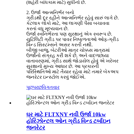
(શહેરી બાંધકામ માટે) સુધીનો છે.
2.
ઉર્જા આત્મનિર્ભર બનો
ગ્રીડથી દૂર રહીને આત્મનિર્ભર રહેવું સારું લાગે છે.
કેટલાક લોકો માટે, આ લાગણી પૈસા બચાવવા
કરતાં વધુ મૂલ્યવાન છે.
ઉર્જા સ્વનિર્ભરતા પણ સુરક્ષાનું એક સ્વરૂપ છે.
યુટિલિટી ગ્રીડ પર પાવર નિષ્ફળતાઓ ઓફ-ગ્રીડ
વિન્ડ સિસ્ટમ્સને અસર કરતી નથી.
બીજી બાજુ, બેટરીઓ માત્ર ચોક્કસ માત્રામાં
ઉર્જાનો સંગ્રહ કરી શકે છે, અને વાદળછાયા
વાતાવરણમાં, ગ્રીડ સાથે જોડાયેલ હોવું એ ખરેખર
સુરક્ષાનો મુખ્ય આધાર છે. આ પ્રકારની
પરિસ્થિતિઓ માટે તૈયાર રહેવા માટે તમારે બેકઅપ
જનરેટર ઇન્સ્ટોલ કરવું જોઈએ.
પૂછપરછ
વિગતવાર
ઘર માટે FLTXNY નવી ઉર્જા 10kw
હોરિઝોન્ટલ ઓન ગ્રીડ વિન્ડ ટર્બાઇન
જનરેટર