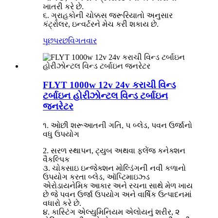
ખાતરી કરે છે.
૬. ગ્રાહકોની ચોક્કસ જરૂરિયાતો અનુસાર
કંટ્રોલર, ઇન્વર્ટરને મેચ કરી શકાય છે.
પૂછપરછ
વિગતવાર
FLYT 1000w 12v 24v કરાચી વિન્ડ
ટર્બાઇન હોરીઝોન્ટલ વિન્ડ ટર્બાઇન
જનરેટર
૧. ઓછી શરૂઆતની ગતિ, ૫ બ્લેડ, પવન ઉર્જાનો
વધુ ઉપયોગ
2. સરળ સ્થાપન, ટ્યુબ અથવા ફ્લેંજ કનેક્શન
વૈકલ્પિક
૩. ચોકસાઇ ઇન્જેક્શન મોલ્ડિંગની નવી કળાનો
ઉપયોગ કરતા બ્લેડ, ઑપ્ટિમાઇઝ્ડ
એરોડાયનેમિક આકાર અને રચના સાથે મેળ ખાય
છે જે પવન ઉર્જા ઉપયોગ અને વાર્ષિક ઉત્પાદનમાં
વધારો કરે છે.
૪. કાસ્ટિંગ એલ્યુમિનિયમ એલોયનું શરીર, ૨