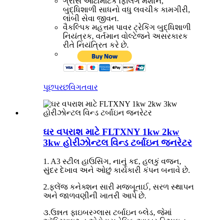
ગ્રીસ ઓટોમેટિક ફિલિંગ મશીન,
બુદ્ધિશાળી સાધનો વધુ લવચીક કામગીરી,
લાંબી સેવા જીવન.
વૈકલ્પિક મહત્તમ પાવર ટ્રેકિંગ બુદ્ધિશાળી
નિયંત્રક, વર્તમાન વોલ્ટેજને અસરકારક
રીતે નિયંત્રિત કરે છે.
પૂછપરછ
વિગતવાર
ઘર વપરાશ માટે FLTXNY 1kw 2kw
3kw હોરીઝોન્ટલ વિન્ડ ટર્બાઇન જનરેટર
1. A3 સ્ટીલ હાઉસિંગ, નાનું કદ, હલકું વજન,
સુંદર દેખાવ અને ઓછું કાર્યકારી કંપન બનાવે છે.
2.ફ્લેંજ કનેક્શન સારી મજબૂતાઈ, સરળ સ્થાપન
અને જાળવણીની ખાતરી આપે છે.
૩.ઉન્નત ફાઇબરગ્લાસ ટર્બાઇન બ્લેડ, જેમાં