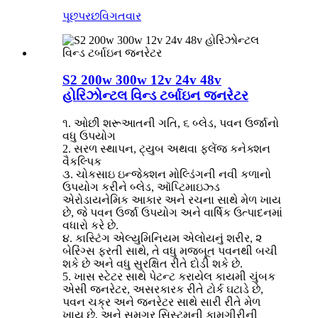
પૂછપરછ
વિગતવાર
S2 200w 300w 12v 24v 48v
હોરિઝોન્ટલ વિન્ડ ટર્બાઇન જનરેટર
૧. ઓછી શરૂઆતની ગતિ, ૬ બ્લેડ, પવન ઉર્જાનો
વધુ ઉપયોગ
2. સરળ સ્થાપન, ટ્યુબ અથવા ફ્લેંજ કનેક્શન
વૈકલ્પિક
૩. ચોકસાઇ ઇન્જેક્શન મોલ્ડિંગની નવી કળાનો
ઉપયોગ કરીને બ્લેડ, ઑપ્ટિમાઇઝ્ડ
એરોડાયનેમિક આકાર અને રચના સાથે મેળ ખાય
છે, જે પવન ઉર્જા ઉપયોગ અને વાર્ષિક ઉત્પાદનમાં
વધારો કરે છે.
૪. કાસ્ટિંગ એલ્યુમિનિયમ એલોયનું શરીર, ૨
બેરિંગ્સ ફરતી સાથે, તે વધુ મજબૂત પવનથી બચી
શકે છે અને વધુ સુરક્ષિત રીતે દોડી શકે છે.
5. ખાસ સ્ટેટર સાથે પેટન્ટ કરાયેલ કાયમી ચુંબક
એસી જનરેટર, અસરકારક રીતે ટોર્ક ઘટાડે છે,
પવન ચક્ર અને જનરેટર સાથે સારી રીતે મેળ
ખાય છે, અને સમગ્ર સિસ્ટમની કામગીરીની