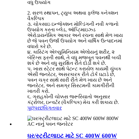
વધુ ઉપયોગ
2. સરળ સ્થાપન, ટ્યુબ અથવા ફ્લેંજ કનેક્શન
વૈકલ્પિક
૩. ચોકસાઇ ઇન્જેક્શન મોલ્ડિંગની નવી કળાનો
ઉપયોગ કરતા બ્લેડ, ઑપ્ટિમાઇઝ્ડ
એરોડાયનેમિક આકાર અને રચના સાથે મેળ ખાય
છે જે પવન ઉર્જા ઉપયોગ અને વાર્ષિક ઉત્પાદનમાં
વધારો કરે છે.
૪. કાસ્ટિંગ એલ્યુમિનિયમ એલોયનું શરીર, ૨
બેરિંગ્સ ફરતી સાથે, તે વધુ મજબૂત પવનથી બચી
શકે છે અને વધુ સુરક્ષિત રીતે દોડી શકે છે.
૫. ખાસ સ્ટેટર સાથે પેટન્ટ કરાયેલ કાયમી ચુંબક
એસી જનરેટર, અસરકારક રીતે ટોર્ક ઘટાડે છે,
પવન ચક્ર સાથે સારી રીતે મેળ ખાય છે અને
જનરેટર, અને સમગ્ર સિસ્ટમની કામગીરીની
ખાતરી કરો.
૬. ગ્રાહકોની ચોક્કસ જરૂરિયાતો અનુસાર
કંટ્રોલર, ઇન્વર્ટર (વૈકલ્પિક) મેચ કરી શકાય છે.
પૂછપરછ
વિગતવાર
ઘર/સ્ટ્રીટલાઇટ માટે SC 400W 600W