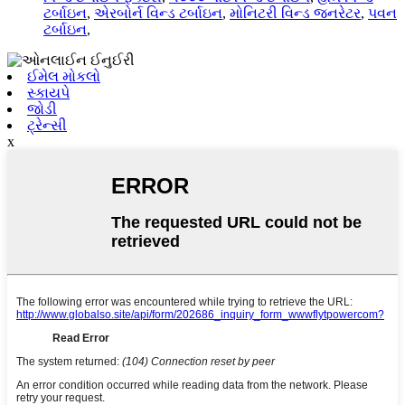
ટર્બાઇન
,
એરબોર્ન વિન્ડ ટર્બાઇન
,
મોનિટરી વિન્ડ જનરેટર
,
પવન
ટર્બાઇન
,
ઈમેલ મોકલો
સ્કાયપે
જોડી
ટ્રેન્સી
x