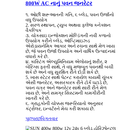
800W AC નાનું પવન જનરેટર
૧. ઓછી શરૂઆતની ગતિ, ૬ બ્લેડ, પવન ઉર્જાનો
વધુ ઉપયોગ
2. સરળ સ્થાપન, ટ્યુબ અથવા ફ્લેંજ કનેક્શન
વૈકલ્પિક
૩. ચોકસાઇ ઇન્જેક્શન મોલ્ડિંગની નવી કળાનો
ઉપયોગ કરીને બ્લેડ, ઑપ્ટિમાઇઝ્ડ
એરોડાયનેમિક આકાર અને રચના સાથે મેળ ખાય
છે, જે પવન ઉર્જા ઉપયોગ અને વાર્ષિક ઉત્પાદનમાં
વધારો કરે છે.
૪. કાસ્ટિંગ એલ્યુમિનિયમ એલોયનું શરીર, ૨
બેરિંગ્સ ફરતી સાથે, તે વધુ મજબૂત પવનથી બચી
શકે છે અને વધુ સુરક્ષિત રીતે દોડી શકે છે.
5. ખાસ સ્ટેટર સાથે પેટન્ટ કરાયેલ કાયમી ચુંબક
એસી જનરેટર, અસરકારક રીતે ટોર્ક ઘટાડે છે,
પવન ચક્ર અને જનરેટર સાથે સારી રીતે મેળ
ખાય છે, અને સમગ્ર સિસ્ટમની કામગીરીની
ખાતરી કરે છે.
૬. ગ્રાહકોની ચોક્કસ જરૂરિયાતો અનુસાર
કંટ્રોલર, ઇન્વર્ટરને મેચ કરી શકાય છે.
પૂછપરછ
વિગતવાર