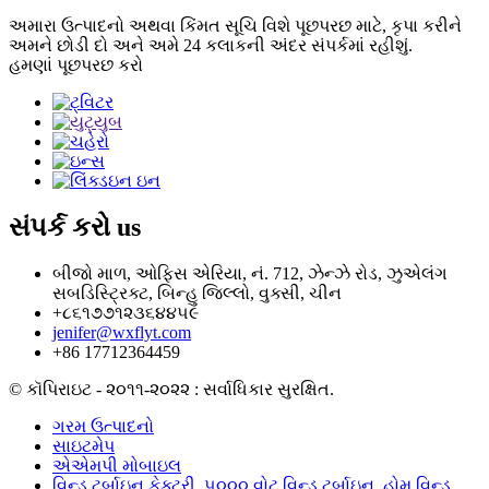
અમારા ઉત્પાદનો અથવા કિંમત સૂચિ વિશે પૂછપરછ માટે, કૃપા કરીને
અમને છોડી દો અને અમે 24 કલાકની અંદર સંપર્કમાં રહીશું.
હમણાં પૂછપરછ કરો
સંપર્ક કરો
us
બીજો માળ, ઓફિસ એરિયા, નં. 712, ઝેન્ઝે રોડ, ઝુએલંગ
સબડિસ્ટ્રિક્ટ, બિન્હુ જિલ્લો, વુક્સી, ચીન
+૮૬૧૭૭૧૨૩૬૪૪૫૯
jenifer@wxflyt.com
+86 17712364459
© કૉપિરાઇટ - ૨૦૧૧-૨૦૨૨ : સર્વાધિકાર સુરક્ષિત.
ગરમ ઉત્પાદનો
સાઇટમેપ
એએમપી મોબાઇલ
વિન્ડ ટર્બાઇન ફેક્ટરી
,
૫૦૦૦ વોટ વિન્ડ ટર્બાઇન
,
હોમ વિન્ડ