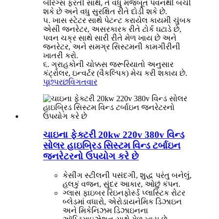
બેરિંગ્સ ફરતી સાથે, તે વધુ મજબૂત પવનથી બચી
શકે છે અને વધુ સુરક્ષિત રીતે દોડી શકે છે.
૫. ખાસ સ્ટેટર સાથે પેટન્ટ કરાયેલ કાયમી ચુંબક
એસી જનરેટર, અસરકારક રીતે ટોર્ક ઘટાડે છે,
પવન ચક્ર સાથે સારી રીતે મેળ ખાય છે અને
જનરેટર, અને સમગ્ર સિસ્ટમની કામગીરીની
ખાતરી કરો.
૬. ગ્રાહકોની ચોક્કસ જરૂરિયાતો અનુસાર
કંટ્રોલર, ઇન્વર્ટર (વૈકલ્પિક) મેચ કરી શકાય છે.
પૂછપરછ
વિગતવાર
ચાઇના ફેક્ટરી 20kw 220v 380v વિન્ડ
સોલર હાઇબ્રિડ સિસ્ટમ વિન્ડ ટર્બાઇન
જનરેટરનો ઉપયોગ કરે છે
કેસીંગ સ્ટીલની પસંદગી, શુદ્ધ પરંતુ બનેલું,
હલકું વજન, સુંદર આકાર, ઓછું કંપન.
ગ્લાસ ફાઇબર રિઇનફોર્સ્ડ પ્લાસ્ટિક રોટર
બ્લેડમાં વધારો, એરોડાયનેમિક ડિઝાઇન
અને મિકેનિઝમ ડિઝાઇનના