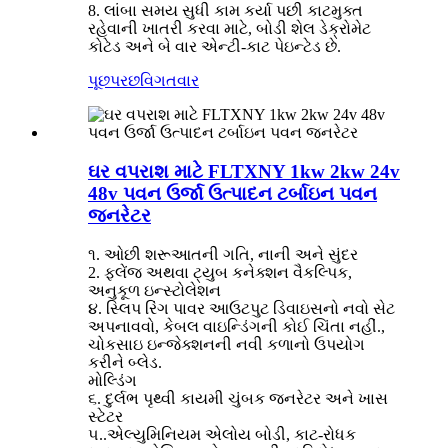
8. લાંબા સમય સુધી કામ કર્યા પછી કાટમુક્ત
રહેવાની ખાતરી કરવા માટે, બોડી શેલ ડેક્રોમેટ
કોટેડ અને બે વાર એન્ટી-કાટ પેઇન્ટેડ છે.
પૂછપરછ
વિગતવાર
ઘર વપરાશ માટે FLTXNY 1kw 2kw 24v
48v પવન ઉર્જા ઉત્પાદન ટર્બાઇન પવન
જનરેટર
૧. ઓછી શરૂઆતની ગતિ, નાની અને સુંદર
2. ફ્લેંજ અથવા ટ્યુબ કનેક્શન વૈકલ્પિક,
અનુકૂળ ઇન્સ્ટોલેશન
૪. સ્લિપ રિંગ પાવર આઉટપુટ ડિવાઇસનો નવો સેટ
અપનાવવો, કેબલ વાઇન્ડિંગની કોઈ ચિંતા નહીં.,
ચોકસાઇ ઇન્જેક્શનની નવી કળાનો ઉપયોગ
કરીને બ્લેડ.
મોલ્ડિંગ
૬. દુર્લભ પૃથ્વી કાયમી ચુંબક જનરેટર અને ખાસ
સ્ટેટર
૫..એલ્યુમિનિયમ એલોય બોડી, કાટ-રોધક