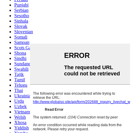
Punjabi
Serbian
Sesotho
Sinhala
Slovak
Slovenian
Somali
Samoan
Scots Gaelic
Shona
Sindhi
Sundanese
Swahili
Tajik
Tamil
Telugu
Thai
Ukrainian
Urdu
Uzbek
Vietnamese
Welsh
Xhosa
Yiddish