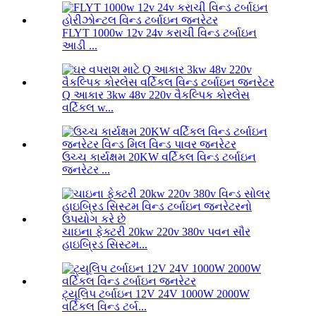
FLYT 1000w 12v 24v કરાચી વિન્ડ ટર્બાઇન
આડી ...
Q આકાર 3kw 48v 220v વૈકલ્પિક કોરલેસ
વર્ટિકલ w...
ઉચ્ચ કાર્યક્ષમ 20KW વર્ટિકલ વિન્ડ ટર્બાઇન
જનરેટર ...
ચાઇના ફેક્ટરી 20kw 220v 380v પવન સૌર
હાઇબ્રિડ સિસ્ટમ...
ટ્યૂલિપ ટર્બાઇન 12V 24V 1000W 2000W
વર્ટિકલ વિન્ડ ટર્બ...