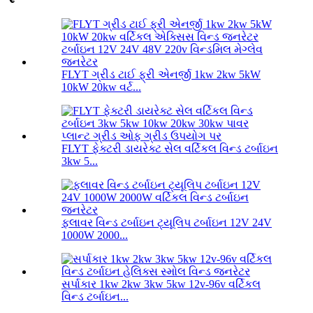
FLYT ગ્રીડ ટાઈ ફ્રી એનર્જી 1kw 2kw 5kW
10kW 20kw વર્ટ...
FLYT ફેક્ટરી ડાયરેક્ટ સેલ વર્ટિકલ વિન્ડ ટર્બાઇન
3kw 5...
ફ્લાવર વિન્ડ ટર્બાઇન ટ્યૂલિપ ટર્બાઇન 12V 24V
1000W 2000...
સર્પાકાર 1kw 2kw 3kw 5kw 12v-96v વર્ટિકલ
વિન્ડ ટર્બાઇન...