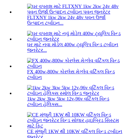
FLTXNY 1kw 2kw 24v 48v પવન ઉર્જા
ઉત્પાદન ટર્બાઇન...
ઘર માટે નવા મોડેલ 400w ટ્યૂલિપ વિન્ડ ટર્બાઇન
જનરેટર...
FX 400w-800w કોરલેસ મેગ્લેવ વર્ટિકલ વિન્ડ
ટર્બાઇન
1kw 2kw 3kw 5kw 12v-96v વર્ટિકલ વિન્ડ
ટર્બાઇન હેલિક્સ...
CE મંજૂરી 1KW થી 10KW વર્ટિકલ વિન્ડ ટર્બાઇન
જનરેટર...