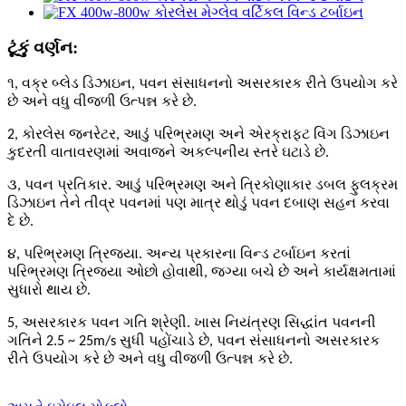
ટૂંકું વર્ણન:
૧, વક્ર બ્લેડ ડિઝાઇન, પવન સંસાધનનો અસરકારક રીતે ઉપયોગ કરે
છે અને વધુ વીજળી ઉત્પન્ન કરે છે.
2, કોરલેસ જનરેટર, આડું પરિભ્રમણ અને એરક્રાફ્ટ વિંગ ડિઝાઇન
કુદરતી વાતાવરણમાં અવાજને અકલ્પનીય સ્તરે ઘટાડે છે.
૩, પવન પ્રતિકાર. આડું પરિભ્રમણ અને ત્રિકોણાકાર ડબલ ફુલક્રમ
ડિઝાઇન તેને તીવ્ર પવનમાં પણ માત્ર થોડું પવન દબાણ સહન કરવા
દે છે.
૪, પરિભ્રમણ ત્રિજ્યા. અન્ય પ્રકારના વિન્ડ ટર્બાઇન કરતાં
પરિભ્રમણ ત્રિજ્યા ઓછો હોવાથી, જગ્યા બચે છે અને કાર્યક્ષમતામાં
સુધારો થાય છે.
5, અસરકારક પવન ગતિ શ્રેણી. ખાસ નિયંત્રણ સિદ્ધાંત પવનની
ગતિને 2.5 ~ 25m/s સુધી પહોંચાડે છે, પવન સંસાધનનો અસરકારક
રીતે ઉપયોગ કરે છે અને વધુ વીજળી ઉત્પન્ન કરે છે.