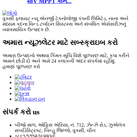
48V MPPT કોન...
વુક્સી ફ્લાયટ ન્યૂ એનર્જી ટેકનોલોજી કંપની લિમિટેડ, નાના અને
મધ્યમ કદના વિન્ડ ટર્બાઇન સિસ્ટમ્સ અને સંબંધિત એસેસરીઝનું
વ્યાવસાયિક ઉત્પાદક છે.
અમારા ન્યૂઝલેટર માટે સબ્સ્ક્રાઇબ કરો
અમારા ઉત્પાદનો અથવા કિંમત સૂચિ વિશે પૂછપરછ માટે, કૃપા કરીને
અમને છોડી દો અને અમે 24 કલાકની અંદર સંપર્કમાં રહીશું.
હમણાં પૂછપરછ કરો
સંપર્ક કરો
us
બીજો માળ, ઓફિસ એરિયા, નં. 712, ઝેન્ઝે રોડ, ઝુએલંગ
સબડિસ્ટ્રિક્ટ, બિન્હુ જિલ્લો, વુક્સી, ચીન
+૮૬૧૭૭૧૨૩૬૪૪૫૯