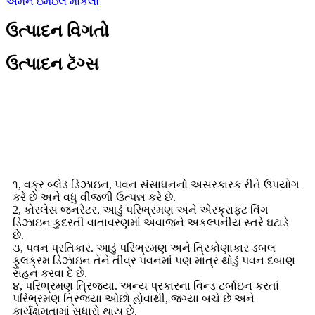
અમને ઇમેઇલ મોકલો
ઉત્પાદન વિગતો
ઉત્પાદન ટૅગ્સ
વિડિઓ
સુવિધાઓ
૧, વક્ર બ્લેડ ડિઝાઇન, પવન સંસાધનનો અસરકારક રીતે ઉપયોગ
કરે છે અને વધુ વીજળી ઉત્પન્ન કરે છે.
2, કોરલેસ જનરેટર, આડું પરિભ્રમણ અને એરક્રાફ્ટ વિંગ
ડિઝાઇન કુદરતી વાતાવરણમાં અવાજને અકલ્પનીય સ્તરે ઘટાડે
છે.
૩, પવન પ્રતિકાર. આડું પરિભ્રમણ અને ત્રિકોણાકાર ડબલ
ફુલક્રમ ડિઝાઇન તેને તીવ્ર પવનમાં પણ માત્ર થોડું પવન દબાણ
સહન કરવા દે છે.
૪, પરિભ્રમણ ત્રિજ્યા. અન્ય પ્રકારના વિન્ડ ટર્બાઇન કરતાં
પરિભ્રમણ ત્રિજ્યા ઓછો હોવાથી, જગ્યા બચે છે અને
કાર્યક્ષમતામાં સુધારો થાય છે.