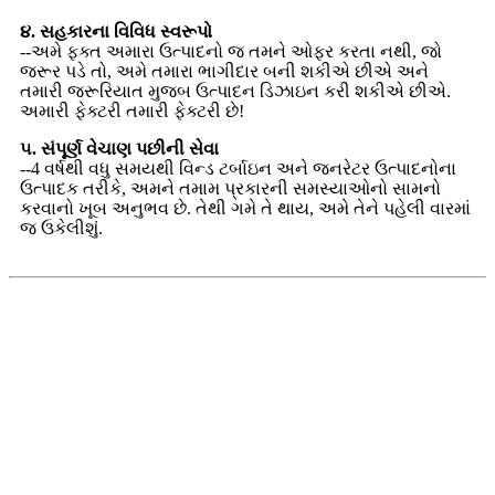
૪. સહકારના વિવિધ સ્વરૂપો
--અમે ફક્ત અમારા ઉત્પાદનો જ તમને ઓફર કરતા નથી, જો
જરૂર પડે તો, અમે તમારા ભાગીદાર બની શકીએ છીએ અને
તમારી જરૂરિયાત મુજબ ઉત્પાદન ડિઝાઇન કરી શકીએ છીએ.
અમારી ફેક્ટરી તમારી ફેક્ટરી છે!
૫. સંપૂર્ણ વેચાણ પછીની સેવા
--4 વર્ષથી વધુ સમયથી વિન્ડ ટર્બાઇન અને જનરેટર ઉત્પાદનોના
ઉત્પાદક તરીકે, અમને તમામ પ્રકારની સમસ્યાઓનો સામનો
કરવાનો ખૂબ અનુભવ છે. તેથી ગમે તે થાય, અમે તેને પહેલી વારમાં
જ ઉકેલીશું.