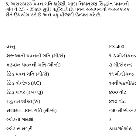
5, અસરકારક પવન ગતિ શ્રેણી. ખાસ નિયંત્રણ સિદ્ધાંત પવનની
ગતિને 2.5 ~ 25m/s સુધી પહોંચાડે છે, પવન સંસાધનનો અસરકારક
રીતે ઉપયોગ કરે છે અને વધુ વીજળી ઉત્પન્ન કરે છે.
વિશિષ્ટતાઓ
વસ્તુ
FX-400
શરૂઆતી પવનની ગતિ (મી/સે)
૧.૩ મી/સેકન્ડ
કટ-ઇન પવનની ગતિ (મી/સે)
૩ મી/સેકન્ડ
રેટેડ પવન ગતિ (મી/સે)
૧૧ મી/સેકન્ડ
રેટેડ વોલ્ટેજ (AC)
૧૨વી/૨૪વી/૪
રેટેડ પાવર (ડબલ્યુ)
૪૦૦ વોટ
મહત્તમ શક્તિ(W)
૪૧૦ વોટ
સલામત પવન ગતિ (મી/સે)
≤40 મી/સેકન્
બ્લેડનો જથ્થો
3
બ્લેડ સામગ્રી
કાચ/એલોય