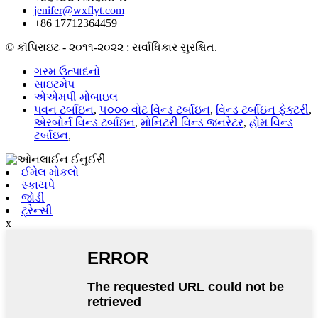
jenifer@wxflyt.com
+86 17712364459
© કૉપિરાઇટ - ૨૦૧૧-૨૦૨૨ : સર્વાધિકાર સુરક્ષિત.
ગરમ ઉત્પાદનો
સાઇટમેપ
એએમપી મોબાઇલ
પવન ટર્બાઇન
,
૫૦૦૦ વોટ વિન્ડ ટર્બાઇન
,
વિન્ડ ટર્બાઇન ફેક્ટરી
,
એરબોર્ન વિન્ડ ટર્બાઇન
,
મોનિટરી વિન્ડ જનરેટર
,
હોમ વિન્ડ
ટર્બાઇન
,
ઈમેલ મોકલો
સ્કાયપે
જોડી
ટ્રેન્સી
x