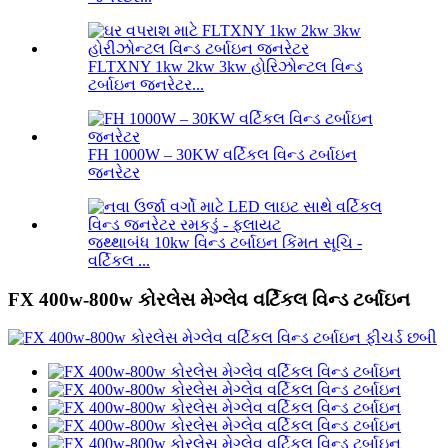
FLTXNY 1kw 2kw 3kw હોરિઝોન્ટલ વિન્ડ
ટર્બાઇન જનરેટર...
FH 1000W – 30KW વર્ટિકલ વિન્ડ ટર્બાઇન
જનરેટર
જથ્થાબંધ 10kw વિન્ડ ટર્બાઇન કિંમત સૂચિ -
વર્ટિકલ ...
FX 400w-800w કોરલેસ મેગ્લેવ વર્ટિકલ વિન્ડ ટર્બાઇન