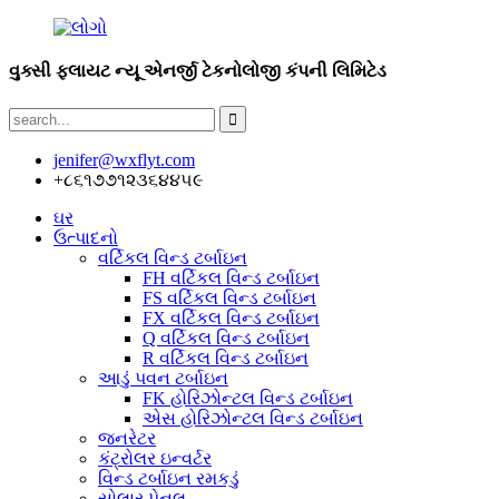
વુક્સી ફ્લાયટ ન્યૂ એનર્જી ટેકનોલોજી કંપની લિમિટેડ
jenifer@wxflyt.com
+૮૬૧૭૭૧૨૩૬૪૪૫૯
ઘર
ઉત્પાદનો
વર્ટિકલ વિન્ડ ટર્બાઇન
FH વર્ટિકલ વિન્ડ ટર્બાઇન
FS વર્ટિકલ વિન્ડ ટર્બાઇન
FX વર્ટિકલ વિન્ડ ટર્બાઇન
Q વર્ટિકલ વિન્ડ ટર્બાઇન
R વર્ટિકલ વિન્ડ ટર્બાઇન
આડું પવન ટર્બાઇન
FK હોરિઝોન્ટલ વિન્ડ ટર્બાઇન
એસ હોરિઝોન્ટલ વિન્ડ ટર્બાઇન
જનરેટર
કંટ્રોલર ઇન્વર્ટર
વિન્ડ ટર્બાઇન રમકડું
સોલાર પેનલ