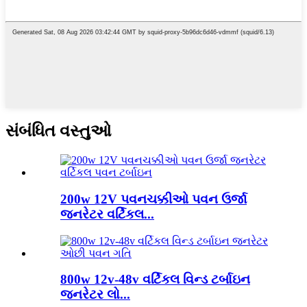
સંબંધિત વસ્તુઓ
200w 12V પવનચક્કીઓ પવન ઉર્જા
જનરેટર વર્ટિકલ...
800w 12v-48v વર્ટિકલ વિન્ડ ટર્બાઇન
જનરેટર લો...