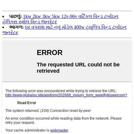
પાછલું:
1kw 2kw 3kw 5kw 12v-96v વર્ટિકલ વિન્ડ ટર્બાઇન
હેલિક્સ સ્મોલ વિન્ડ જનરેટર
આગળ:
ઘર વપરાશ માટે નવું મોડેલ 400w ટ્યૂલિપ વિન્ડ ટર્બાઇન
જનરેટર