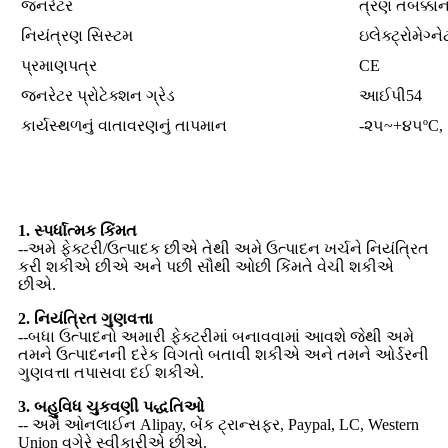
જનરેટર
ત્રણ તબક્કાન
નિયંત્રણ સિસ્ટમ
ઇલેક્ટ્રોમેગ્ને
પ્રમાણપત્ર
CE
જનરેટર પ્રોટેક્શન ગ્રેડ
આઈપી54
કાર્યસ્થળનું વાતાવરણનું તાપમાન
-૨૫~+૪૫ºC,
અમને કેમ પસંદ કરો
1. સ્પર્ધાત્મક કિંમત
--અમે ફેક્ટરી/ઉત્પાદક છીએ તેથી અમે ઉત્પાદન ખર્ચને નિયંત્રિત
કરી શકીએ છીએ અને પછી સૌથી ઓછી કિંમતે વેચી શકીએ
છીએ.
2. નિયંત્રિત ગુણવત્તા
--બધા ઉત્પાદનો અમારી ફેક્ટરીમાં બનાવવામાં આવશે જેથી અમે
તમને ઉત્પાદનની દરેક વિગતો બતાવી શકીએ અને તમને ઓર્ડરની
ગુણવત્તા તપાસવા દઈ શકીએ.
3. બહુવિધ ચુકવણી પદ્ધતિઓ
-- અમે ઓનલાઈન Alipay, બેંક ટ્રાન્સફર, Paypal, LC, Western
Union વગેરે સ્વીકારીએ છીએ.