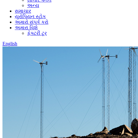
અન્ય
સમાચાર
યુરોપિયન સ્ટોક
અમારો સંપર્ક કરો
અમારા વિશે
ફેક્ટરી ટૂર
English