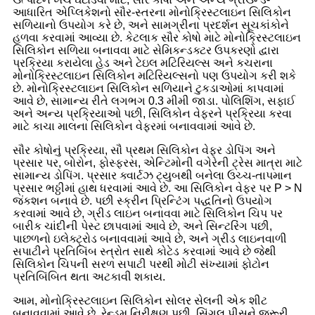
આધારિત એપ્લિકેશનો સૌર-સ્તરના મોનોક્રિસ્ટલાઇન સિલિકોન
સળિયાનો ઉપયોગ કરે છે, અને સામગ્રીના પ્રદર્શન સૂચકાંકોને
હળવા કરવામાં આવ્યા છે. કેટલાક સૌર કોષો માટે મોનોક્રિસ્ટલાઇન
સિલિકોન સળિયા બનાવવા માટે સેમિકન્ડક્ટર ઉપકરણો દ્વારા
પ્રક્રિયા કરાયેલા હેડ અને ટેઇલ મટિરિયલ્સ અને કચરાના
મોનોક્રિસ્ટલાઇન સિલિકોન મટિરિયલ્સનો પણ ઉપયોગ કરી શકે
છે. મોનોક્રિસ્ટલાઇન સિલિકોન સળિયાને ટુકડાઓમાં કાપવામાં
આવે છે, સામાન્ય રીતે લગભગ 0.3 મીમી જાડા. પોલિશિંગ, સફાઈ
અને અન્ય પ્રક્રિયાઓ પછી, સિલિકોન વેફરને પ્રક્રિયા કરવા
માટે કાચા માલના સિલિકોન વેફરમાં બનાવવામાં આવે છે.
સૌર કોષોનું પ્રક્રિયા, સૌ પ્રથમ સિલિકોન વેફર ડોપિંગ અને
પ્રસાર પર, બોરોન, ફોસ્ફરસ, એન્ટિમોની વગેરેની ટ્રેસ માત્રા માટે
સામાન્ય ડોપિંગ. પ્રસાર ક્વાર્ટઝ ટ્યુબથી બનેલા ઉચ્ચ-તાપમાન
પ્રસાર ભઠ્ઠીમાં હાથ ધરવામાં આવે છે. આ સિલિકોન વેફર પર P > N
જંકશન બનાવે છે. પછી સ્ક્રીન પ્રિન્ટિંગ પદ્ધતિનો ઉપયોગ
કરવામાં આવે છે, ગ્રીડ લાઇન બનાવવા માટે સિલિકોન ચિપ પર
બારીક ચાંદીની પેસ્ટ છાપવામાં આવે છે, અને સિન્ટરિંગ પછી,
પાછળનો ઇલેક્ટ્રોડ બનાવવામાં આવે છે, અને ગ્રીડ લાઇનવાળી
સપાટીને પ્રતિબિંબ સ્ત્રોત સાથે કોટેડ કરવામાં આવે છે જેથી
સિલિકોન ચિપની સરળ સપાટી પરથી મોટી સંખ્યામાં ફોટોન
પ્રતિબિંબિત થતા અટકાવી શકાય.
આમ, મોનોક્રિસ્ટલાઇન સિલિકોન સોલર સેલની એક શીટ
બનાવવામાં આવે છે. રેન્ડમ નિરીક્ષણ પછી, સિંગલ પીસને જરૂરી