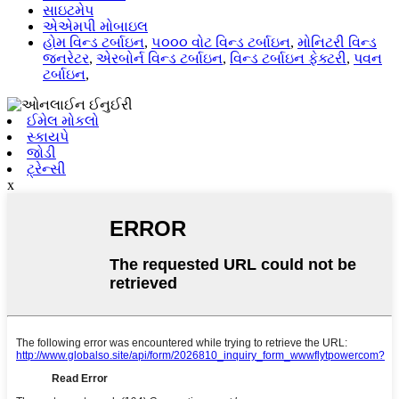
સાઇટમેપ
એએમપી મોબાઇલ
હોમ વિન્ડ ટર્બાઇન
,
૫૦૦૦ વોટ વિન્ડ ટર્બાઇન
,
મોનિટરી વિન્ડ
જનરેટર
,
એરબોર્ન વિન્ડ ટર્બાઇન
,
વિન્ડ ટર્બાઇન ફેક્ટરી
,
પવન
ટર્બાઇન
,
ઈમેલ મોકલો
સ્કાયપે
જોડી
ટ્રેન્સી
x