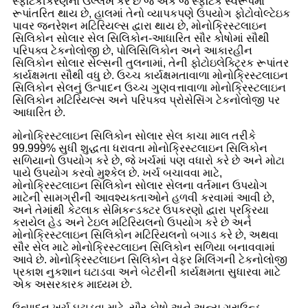
સ્ફટિકીકરણનો ઉલ્લેખ કરે છે જે એક જ સ્ફટિક સ્વરૂપમાં
રૂપાંતરિત થાય છે, હાલમાં તેનો વ્યાપકપણે ઉપયોગ ફોટોવોલ્ટેઇક
પાવર જનરેશન મટિરિયલ્સ દ્વારા થાય છે, મોનોક્રિસ્ટલાઇન
સિલિકોન સોલાર સેલ સિલિકોન-આધારિત સૌર કોષોમાં સૌથી
પરિપક્વ ટેકનોલોજી છે, પોલિસિલિકોન અને આકારહીન
સિલિકોન સોલાર સેલ્સની તુલનામાં, તેની ફોટોઇલેક્ટ્રિક રૂપાંતર
કાર્યક્ષમતા સૌથી વધુ છે. ઉચ્ચ કાર્યક્ષમતાવાળા મોનોક્રિસ્ટલાઇન
સિલિકોન સેલનું ઉત્પાદન ઉચ્ચ ગુણવત્તાવાળા મોનોક્રિસ્ટલાઇન
સિલિકોન મટિરિયલ્સ અને પરિપક્વ પ્રોસેસિંગ ટેકનોલોજી પર
આધારિત છે.
મોનોક્રિસ્ટલાઇન સિલિકોન સોલાર સેલ કાચા માલ તરીકે
99.999% સુધી શુદ્ધતા ધરાવતા મોનોક્રિસ્ટલાઇન સિલિકોન
સળિયાનો ઉપયોગ કરે છે, જે ખર્ચમાં પણ વધારો કરે છે અને મોટા
પાયે ઉપયોગ કરવો મુશ્કેલ છે. ખર્ચ બચાવવા માટે,
મોનોક્રિસ્ટલાઇન સિલિકોન સોલાર સેલના વર્તમાન ઉપયોગ
માટેની સામગ્રીની આવશ્યકતાઓને હળવી કરવામાં આવી છે,
અને તેમાંથી કેટલાક સેમિકન્ડક્ટર ઉપકરણો દ્વારા પ્રક્રિયા
કરાયેલ હેડ અને ટેઇલ મટિરિયલનો ઉપયોગ કરે છે અને
મોનોક્રિસ્ટલાઇન સિલિકોન મટિરિયલનો બગાડ કરે છે, અથવા
સૌર સેલ માટે મોનોક્રિસ્ટલાઇન સિલિકોન સળિયા બનાવવામાં
આવે છે. મોનોક્રિસ્ટલાઇન સિલિકોન વેફર મિલિંગની ટેકનોલોજી
પ્રકાશ નુકશાન ઘટાડવા અને બેટરીની કાર્યક્ષમતા સુધારવા માટે
એક અસરકારક માધ્યમ છે.
ઉત્પાદન ખર્ચ ઘટાડવા માટે, સૌર કોષો અને અન્ય ગ્રાઉન્ડ-