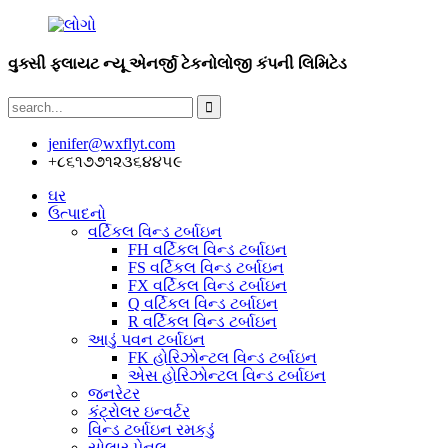
વુક્સી ફ્લાયટ ન્યૂ એનર્જી ટેકનોલોજી કંપની લિમિટેડ
jenifer@wxflyt.com
+૮૬૧૭૭૧૨૩૬૪૪૫૯
ઘર
ઉત્પાદનો
વર્ટિકલ વિન્ડ ટર્બાઇન
FH વર્ટિકલ વિન્ડ ટર્બાઇન
FS વર્ટિકલ વિન્ડ ટર્બાઇન
FX વર્ટિકલ વિન્ડ ટર્બાઇન
Q વર્ટિકલ વિન્ડ ટર્બાઇન
R વર્ટિકલ વિન્ડ ટર્બાઇન
આડું પવન ટર્બાઇન
FK હોરિઝોન્ટલ વિન્ડ ટર્બાઇન
એસ હોરિઝોન્ટલ વિન્ડ ટર્બાઇન
જનરેટર
કંટ્રોલર ઇન્વર્ટર
વિન્ડ ટર્બાઇન રમકડું
સોલાર પેનલ