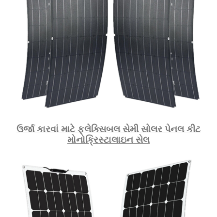
ઉર્જા કારવાં માટે ફ્લેક્સિબલ સેમી સોલર પેનલ કીટ
મોનોક્રિસ્ટાલાઇન સેલ