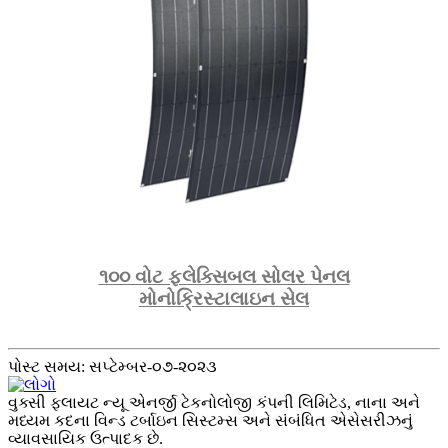
૧૦૦ વોટ ફ્લેક્સિબલ સોલર પેનલ
મોનોક્રિસ્ટાલાઇન સેલ
પોસ્ટ સમય: સપ્ટેમ્બર-૦૭-૨૦૨૩
વુક્સી ફ્લાયટ ન્યૂ એનર્જી ટેકનોલોજી કંપની લિમિટેડ, નાના અને
મધ્યમ કદના વિન્ડ ટર્બાઇન સિસ્ટમ્સ અને સંબંધિત એસેસરીઝનું
વ્યાવસાયિક ઉત્પાદક છે.