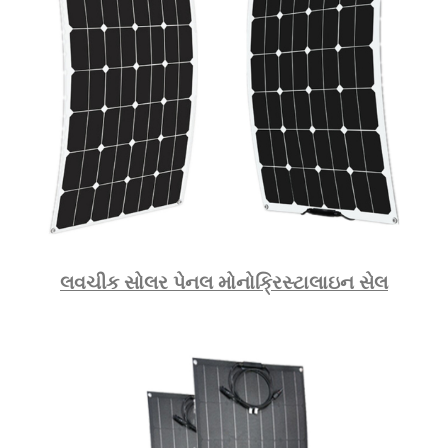
લવચીક સોલર પેનલ મોનોક્રિસ્ટાલાઇન સેલ