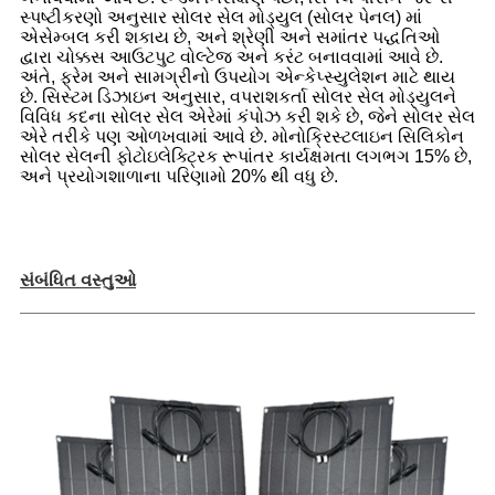
સ્પષ્ટીકરણો અનુસાર સોલર સેલ મોડ્યુલ (સોલર પેનલ) માં
એસેમ્બલ કરી શકાય છે, અને શ્રેણી અને સમાંતર પદ્ધતિઓ
દ્વારા ચોક્કસ આઉટપુટ વોલ્ટેજ અને કરંટ બનાવવામાં આવે છે.
અંતે, ફ્રેમ અને સામગ્રીનો ઉપયોગ એન્કેપ્સ્યુલેશન માટે થાય
છે. સિસ્ટમ ડિઝાઇન અનુસાર, વપરાશકર્તા સોલર સેલ મોડ્યુલને
વિવિધ કદના સોલર સેલ એરેમાં કંપોઝ કરી શકે છે, જેને સોલર સેલ
એરે તરીકે પણ ઓળખવામાં આવે છે. મોનોક્રિસ્ટલાઇન સિલિકોન
સોલર સેલની ફોટોઇલેક્ટ્રિક રૂપાંતર કાર્યક્ષમતા લગભગ 15% છે,
અને પ્રયોગશાળાના પરિણામો 20% થી વધુ છે.
સંબંધિત વસ્તુઓ