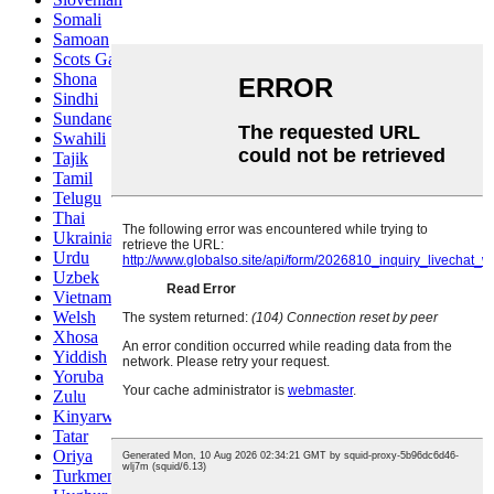
Somali
Samoan
Scots Gaelic
Shona
Sindhi
Sundanese
Swahili
Tajik
Tamil
Telugu
Thai
Ukrainian
Urdu
Uzbek
Vietnamese
Welsh
Xhosa
Yiddish
Yoruba
Zulu
Kinyarwanda
Tatar
Oriya
Turkmen