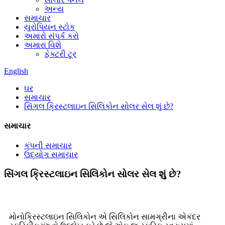
અન્ય
સમાચાર
યુરોપિયન સ્ટોક
અમારો સંપર્ક કરો
અમારા વિશે
ફેક્ટરી ટૂર
English
ઘર
સમાચાર
સિંગલ ક્રિસ્ટલાઇન સિલિકોન સોલર સેલ શું છે?
સમાચાર
કંપની સમાચાર
ઉદ્યોગ સમાચાર
સિંગલ ક્રિસ્ટલાઇન સિલિકોન સોલર સેલ શું છે?
મોનોક્રિસ્ટલાઇન સિલિકોન એ સિલિકોન સામગ્રીના એકંદર