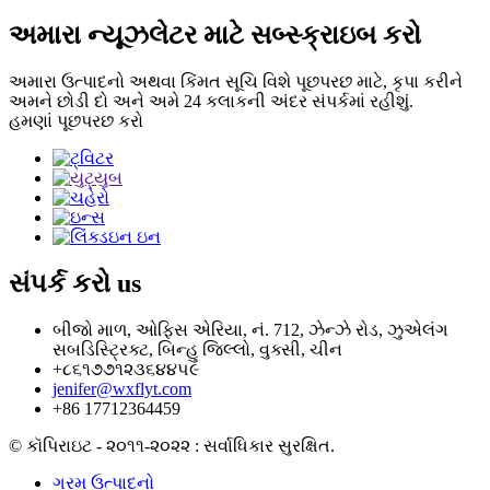
અમારા ન્યૂઝલેટર માટે સબ્સ્ક્રાઇબ કરો
અમારા ઉત્પાદનો અથવા કિંમત સૂચિ વિશે પૂછપરછ માટે, કૃપા કરીને
અમને છોડી દો અને અમે 24 કલાકની અંદર સંપર્કમાં રહીશું.
હમણાં પૂછપરછ કરો
સંપર્ક કરો
us
બીજો માળ, ઓફિસ એરિયા, નં. 712, ઝેન્ઝે રોડ, ઝુએલંગ
સબડિસ્ટ્રિક્ટ, બિન્હુ જિલ્લો, વુક્સી, ચીન
+૮૬૧૭૭૧૨૩૬૪૪૫૯
jenifer@wxflyt.com
+86 17712364459
© કૉપિરાઇટ - ૨૦૧૧-૨૦૨૨ : સર્વાધિકાર સુરક્ષિત.
ગરમ ઉત્પાદનો