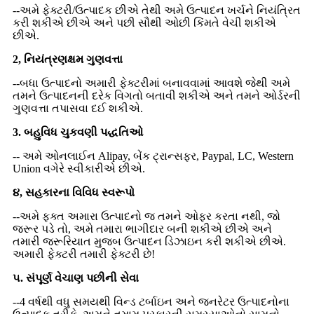
--અમે ફેક્ટરી/ઉત્પાદક છીએ તેથી અમે ઉત્પાદન ખર્ચને નિયંત્રિત
કરી શકીએ છીએ અને પછી સૌથી ઓછી કિંમતે વેચી શકીએ
છીએ.
2, નિયંત્રણક્ષમ ગુણવત્તા
--બધા ઉત્પાદનો અમારી ફેક્ટરીમાં બનાવવામાં આવશે જેથી અમે
તમને ઉત્પાદનની દરેક વિગતો બતાવી શકીએ અને તમને ઓર્ડરની
ગુણવત્તા તપાસવા દઈ શકીએ.
3. બહુવિધ ચુકવણી પદ્ધતિઓ
-- અમે ઓનલાઈન Alipay, બેંક ટ્રાન્સફર, Paypal, LC, Western
Union વગેરે સ્વીકારીએ છીએ.
૪, સહકારના વિવિધ સ્વરૂપો
--અમે ફક્ત અમારા ઉત્પાદનો જ તમને ઓફર કરતા નથી, જો
જરૂર પડે તો, અમે તમારા ભાગીદાર બની શકીએ છીએ અને
તમારી જરૂરિયાત મુજબ ઉત્પાદન ડિઝાઇન કરી શકીએ છીએ.
અમારી ફેક્ટરી તમારી ફેક્ટરી છે!
૫. સંપૂર્ણ વેચાણ પછીની સેવા
--4 વર્ષથી વધુ સમયથી વિન્ડ ટર્બાઇન અને જનરેટર ઉત્પાદનોના