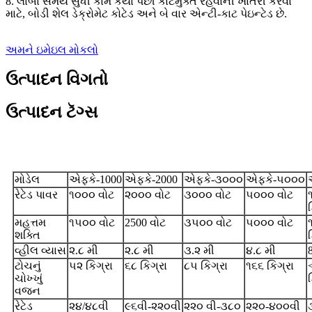
8. લાંબા સમય સુધી કામ કર્યા પછી કાટમુક્ત રહેવાની ખાતરી કરવા
માટે, બોડી શેલ ડેક્રોમેટ કોટેડ અને બે વાર એન્ટી-કાટ પેઇન્ટેડ છે.
અમને ઇમેઇલ મોકલો
ઉત્પાદન વિગતો
ઉત્પાદન ટૅગ્સ
સ્પષ્ટીકરણ
મોડેલ
એફકે-1000
એફકે-2000
એફકે-૩૦૦૦
એફકે-૫૦૦૦
રેટેડ પાવર
૧૦૦૦ વોટ
૨૦૦૦ વોટ
૩૦૦૦ વોટ
૫૦૦૦ વોટ
મહત્તમ
૧૫૦૦ વોટ
2500 વોટ
૩૫૦૦ વોટ
૫૦૦૦ વોટ
શક્તિ
વ્હીલ વ્યાસ
૨.૮ મી
૨.૮ મી
૩.૨ મી
૪.૮ મી
ટોચનું
૫૨ કિગ્રા
૬૮ કિગ્રા
૮૫ કિગ્રા
૧૬૬ કિગ્રા
ચોખ્ખું
વજન
રેટેડ
૨૪/૪૮વી
૯૬વી-૨૨૦વી
૨૨૦ વી-૩૮૦
૨૨૦-૪૦૦વી