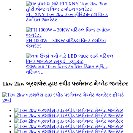
FLTXNY 1kw 2kw 3kw હોરિઝોન્ટલ વિન્ડ
ટર્બાઇન જનરેટર...
FH 1000W – 30KW વર્ટિકલ વિન્ડ ટર્બાઇન
જનરેટર
જથ્થાબંધ 10kw વિન્ડ ટર્બાઇન કિંમત સૂચિ -
વર્ટિકલ ...
1kw 2kw બ્રશલેસ હાઇ સ્પીડ પરમેનન્ટ મેગ્નેટ જનરેટર