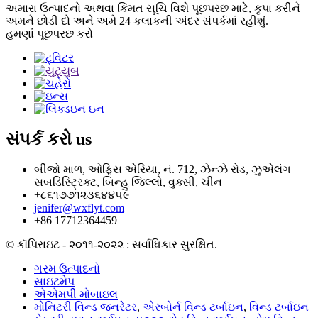
અમારા ઉત્પાદનો અથવા કિંમત સૂચિ વિશે પૂછપરછ માટે, કૃપા કરીને
અમને છોડી દો અને અમે 24 કલાકની અંદર સંપર્કમાં રહીશું.
હમણાં પૂછપરછ કરો
સંપર્ક કરો
us
બીજો માળ, ઓફિસ એરિયા, નં. 712, ઝેન્ઝે રોડ, ઝુએલંગ
સબડિસ્ટ્રિક્ટ, બિન્હુ જિલ્લો, વુક્સી, ચીન
+૮૬૧૭૭૧૨૩૬૪૪૫૯
jenifer@wxflyt.com
+86 17712364459
© કૉપિરાઇટ - ૨૦૧૧-૨૦૨૨ : સર્વાધિકાર સુરક્ષિત.
ગરમ ઉત્પાદનો
સાઇટમેપ
એએમપી મોબાઇલ
મોનિટરી વિન્ડ જનરેટર
,
એરબોર્ન વિન્ડ ટર્બાઇન
,
વિન્ડ ટર્બાઇન