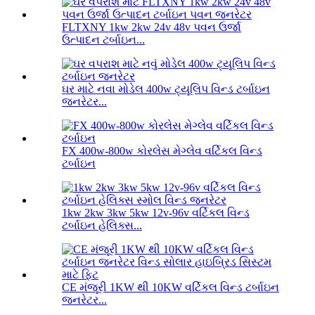
FLTXNY 1kw 2kw 24v 48v પવન ઉર્જા
ઉત્પાદન ટર્બાઇન...
ઘર માટે નવા મોડેલ 400w ટ્યૂલિપ વિન્ડ ટર્બાઇન
જનરેટર...
FX 400w-800w કોરલેસ મેગ્લેવ વર્ટિકલ વિન્ડ
ટર્બાઇન
1kw 2kw 3kw 5kw 12v-96v વર્ટિકલ વિન્ડ
ટર્બાઇન હેલિક્સ...
CE મંજૂરી 1KW થી 10KW વર્ટિકલ વિન્ડ ટર્બાઇન
જનરેટર...