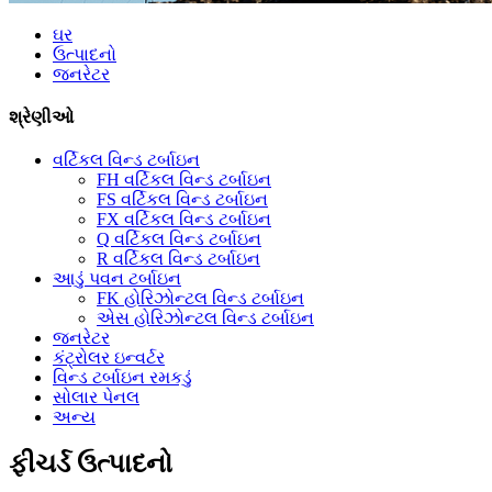
ઘર
ઉત્પાદનો
જનરેટર
શ્રેણીઓ
વર્ટિકલ વિન્ડ ટર્બાઇન
FH વર્ટિકલ વિન્ડ ટર્બાઇન
FS વર્ટિકલ વિન્ડ ટર્બાઇન
FX વર્ટિકલ વિન્ડ ટર્બાઇન
Q વર્ટિકલ વિન્ડ ટર્બાઇન
R વર્ટિકલ વિન્ડ ટર્બાઇન
આડું પવન ટર્બાઇન
FK હોરિઝોન્ટલ વિન્ડ ટર્બાઇન
એસ હોરિઝોન્ટલ વિન્ડ ટર્બાઇન
જનરેટર
કંટ્રોલર ઇન્વર્ટર
વિન્ડ ટર્બાઇન રમકડું
સોલાર પેનલ
અન્ય
ફીચર્ડ ઉત્પાદનો