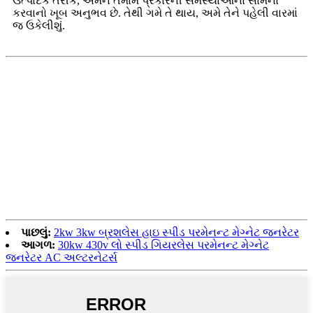
ઉત્પાદક તરીકે, અમને તમામ પ્રકારની સમસ્યાઓનો સામનો
કરવાનો ખૂબ અનુભવ છે. તેથી ગમે તે થાય, અમે તેને પહેલી વારમાં
જ ઉકેલીશું.
પાછલું:
2kw 3kw બ્રશલેસ હાઇ સ્પીડ પરમેનન્ટ મેગ્નેટ જનરેટર
આગળ:
30kw 430v લો સ્પીડ ગિયરલેસ પરમેનન્ટ મેગ્નેટ
જનરેટર AC અલ્ટરનેટર્સ