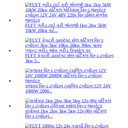
FLYT ગ્રીડ ટાઈ ફ્રી એનર્જી 1kw 2kw 5kW
10kW 20kw વર્ટ...
FLYT ફેક્ટરી ડાયરેક્ટ સેલ વર્ટિકલ વિન્ડ ટર્બાઇન
3kw 5...
ફ્લાવર વિન્ડ ટર્બાઇન ટ્યૂલિપ ટર્બાઇન 12V 24V
1000W 2000...
સર્પાકાર 1kw 2kw 3kw 5kw 12v-96v વર્ટિકલ
વિન્ડ ટર્બાઇન...