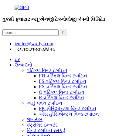
વુક્સી ફ્લાયટ ન્યૂ એનર્જી ટેકનોલોજી કંપની લિમિટેડ
jenifer@wxflyt.com
+૮૬૧૭૭૧૨૩૬૪૪૫૯
ઘર
ઉત્પાદનો
વર્ટિકલ વિન્ડ ટર્બાઇન
FH વર્ટિકલ વિન્ડ ટર્બાઇન
FS વર્ટિકલ વિન્ડ ટર્બાઇન
FX વર્ટિકલ વિન્ડ ટર્બાઇન
Q વર્ટિકલ વિન્ડ ટર્બાઇન
R વર્ટિકલ વિન્ડ ટર્બાઇન
આડું પવન ટર્બાઇન
FK હોરિઝોન્ટલ વિન્ડ ટર્બાઇન
એસ હોરિઝોન્ટલ વિન્ડ ટર્બાઇન
જનરેટર
કંટ્રોલર ઇન્વર્ટર
વિન્ડ ટર્બાઇન રમકડું
સોલાર પેનલ