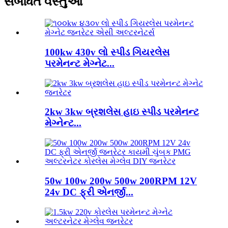
સંબંધિત વસ્તુઓ
100kw 430v લો સ્પીડ ગિયરલેસ
પરમેનન્ટ મેગ્નેટ...
2kw 3kw બ્રશલેસ હાઇ સ્પીડ પરમેનન્ટ
મેગ્નેન્ટ...
50w 100w 200w 500w 200RPM 12V
24v DC ફ્રી એનર્જી...