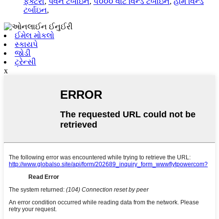
ફેક્ટરી
,
પવન ટર્બાઇન
,
૫૦૦૦ વોટ વિન્ડ ટર્બાઇન
,
હોમ વિન્ડ
ટર્બાઇન
,
ઈમેલ મોકલો
સ્કાયપે
જોડી
ટ્રેન્સી
x