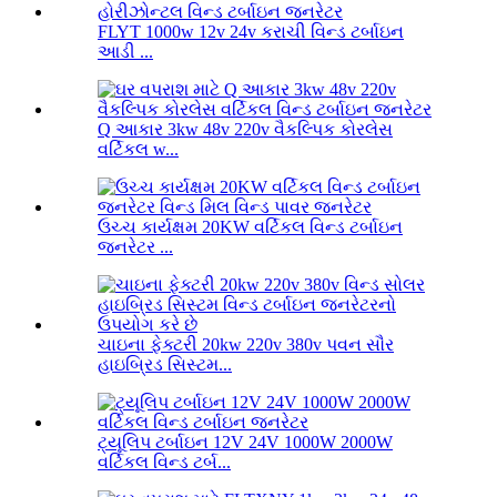
FLYT 1000w 12v 24v કરાચી વિન્ડ ટર્બાઇન
આડી ...
Q આકાર 3kw 48v 220v વૈકલ્પિક કોરલેસ
વર્ટિકલ w...
ઉચ્ચ કાર્યક્ષમ 20KW વર્ટિકલ વિન્ડ ટર્બાઇન
જનરેટર ...
ચાઇના ફેક્ટરી 20kw 220v 380v પવન સૌર
હાઇબ્રિડ સિસ્ટમ...
ટ્યૂલિપ ટર્બાઇન 12V 24V 1000W 2000W
વર્ટિકલ વિન્ડ ટર્બ...