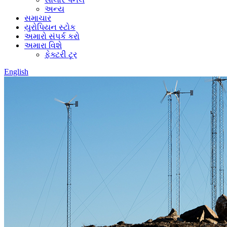
અન્ય
સમાચાર
યુરોપિયન સ્ટોક
અમારો સંપર્ક કરો
અમારા વિશે
ફેક્ટરી ટૂર
English