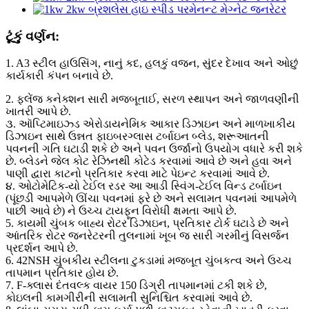
ટૂંકું વર્ણન:
1. A3 સ્ટીલ હાઉસિંગ, નાનું કદ, હલકું વજન, સુંદર દેખાવ અને ઓછું
કાર્યકારી કંપન બનાવે છે.
2. ફ્લેંજ કનેક્શન સારી મજબૂતાઈ, સરળ સ્થાપન અને જાળવણીની
ખાતરી આપે છે.
૩. ઑપ્ટિમાઇઝ્ડ એરોડાયનેમિક આકાર ડિઝાઇન અને માળખાકીય
ડિઝાઇન સાથે ઉન્નત ફાઇબરગ્લાસ ટર્બાઇન બ્લેડ, શરૂઆતની
પવનની ગતિ ઘટાડી શકે છે અને પવન ઉર્જાનો ઉપયોગ વધારે કરી શકે
છે. બ્લેડને જેલ કોટ રેઝિનથી કોટેડ કરવામાં આવે છે અને હવા અને
પાણી દ્વારા કાટનો પ્રતિકાર કરવા માટે પેઇન્ટ કરવામાં આવે છે.
૪. ઓટોમેટિક-યો ટેઈલ રડર આ આડી સ્વિંગ-ટેઈલ વિન્ડ ટર્બાઇન
(પૂંછડી આપમેળે ઊંચા પવનમાં ફરે છે અને સલામત પવનમાં આપમેળે
પાછી આવે છે) ને ઉચ્ચ ટાયફૂન વિરોધી ક્ષમતા આપે છે.
5. કાયમી ચુંબક બાહ્ય રોટર ડિઝાઇન, પ્રતિકાર ટોર્ક ઘટાડે છે અને
આંતરિક રોટર જનરેટરની તુલનામાં ખૂબ જ સારી ગરમીનું વિસર્જન
પ્રદર્શન આપે છે.
6. 42NSH ચુંબકીય સ્ટીલના ટુકડામાં મજબૂત ચુંબકત્વ અને ઉચ્ચ
તાપમાન પ્રતિકાર હોય છે.
7. F-ક્લાસ દંતવલ્ક વાયર 150 ડિગ્રી તાપમાનમાં ટકી શકે છે,
કોઇલની કામગીરીની સલામતી સુનિશ્ચિત કરવામાં આવે છે.