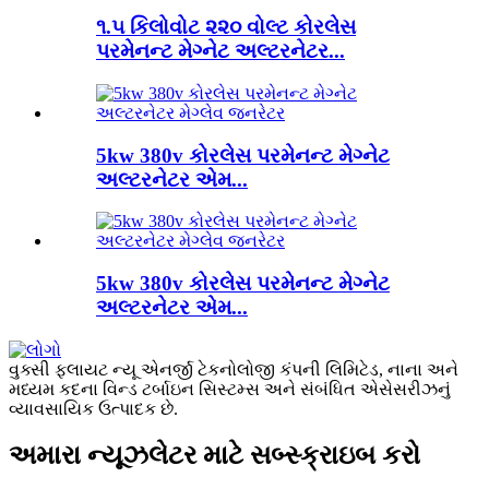
૧.૫ કિલોવોટ ૨૨૦ વોલ્ટ કોરલેસ
પરમેનન્ટ મેગ્નેટ અલ્ટરનેટર...
5kw 380v કોરલેસ પરમેનન્ટ મેગ્નેટ
અલ્ટરનેટર એમ...
5kw 380v કોરલેસ પરમેનન્ટ મેગ્નેટ
અલ્ટરનેટર એમ...
વુક્સી ફ્લાયટ ન્યૂ એનર્જી ટેકનોલોજી કંપની લિમિટેડ, નાના અને
મધ્યમ કદના વિન્ડ ટર્બાઇન સિસ્ટમ્સ અને સંબંધિત એસેસરીઝનું
વ્યાવસાયિક ઉત્પાદક છે.
અમારા ન્યૂઝલેટર માટે સબ્સ્ક્રાઇબ કરો