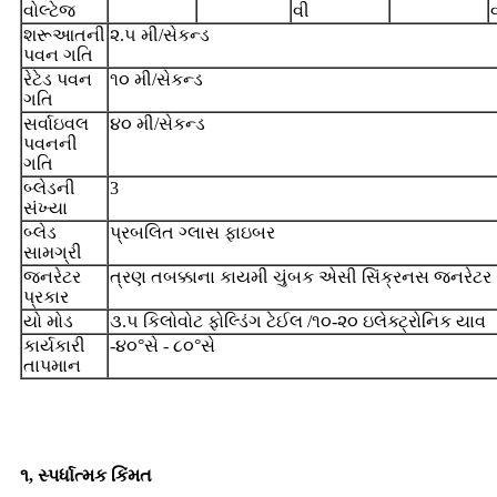
વોલ્ટેજ
વી
શરૂઆતની
૨.૫ મી/સેકન્ડ
પવન ગતિ
રેટેડ પવન
૧૦ મી/સેકન્ડ
ગતિ
સર્વાઇવલ
૪૦ મી/સેકન્ડ
પવનની
ગતિ
બ્લેડની
3
સંખ્યા
બ્લેડ
પ્રબલિત ગ્લાસ ફાઇબર
સામગ્રી
જનરેટર
ત્રણ તબક્કાના કાયમી ચુંબક એસી સિંક્રનસ જનરેટર
પ્રકાર
યો મોડ
૩.૫ કિલોવોટ ફોલ્ડિંગ ટેઈલ /૧૦-૨૦ ઇલેક્ટ્રોનિક યાવ
કાર્યકારી
-૪૦°સે - ૮૦°સે
તાપમાન
અમને કેમ પસંદ કરો
૧, સ્પર્ધાત્મક કિંમત